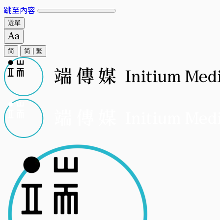
跳至內容
選單
简
简
|
繁