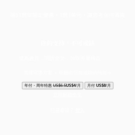
端11周年限定優惠，1周1美元，讓思考保持清爽
你的支持，不可或缺
成為會員，閱讀全文，領取專屬權益
選擇守護方案 + 華爾街日報或紐約時報
年付・周年特惠
US$6.5
US$4
/月
月付
US$8
/月
立即解鎖全文
已是會員？
登入