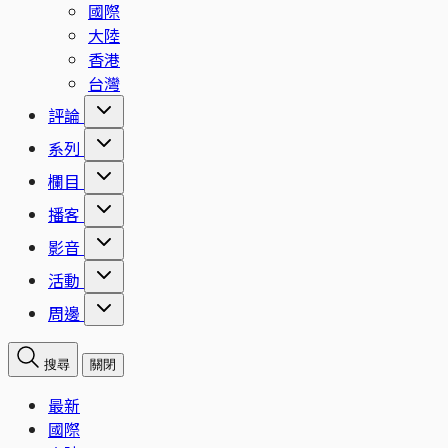
國際
大陸
香港
台灣
評論
系列
欄目
播客
影音
活動
周邊
搜尋
關閉
最新
國際