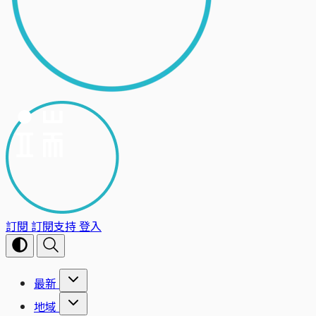
訂閱
訂閱支持
登入
最新
地域