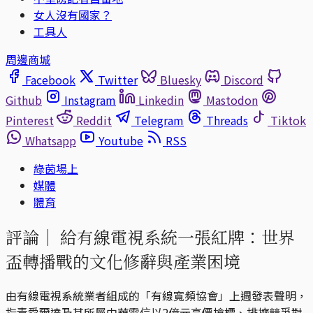
女人沒有國家？
工具人
周邊商城
Facebook
Twitter
Bluesky
Discord
Github
Instagram
Linkedin
Mastodon
Pinterest
Reddit
Telegram
Threads
Tiktok
Whatsapp
Youtube
RSS
綠茵場上
媒體
體育
評論｜
給有線電視系統一張紅牌：世界
盃轉播戰的文化修辭與產業困境
由有線電視系統業者組成的「有線寬頻協會」上週發表聲明，
指責愛爾達及其所屬中華電信以2億元高價搶標、排擠競爭對