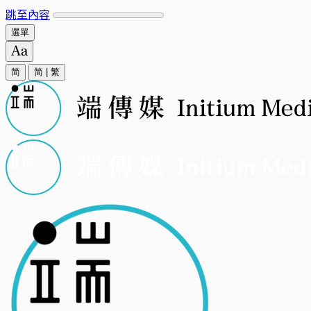
跳至內容
選單
简
简
|
繁