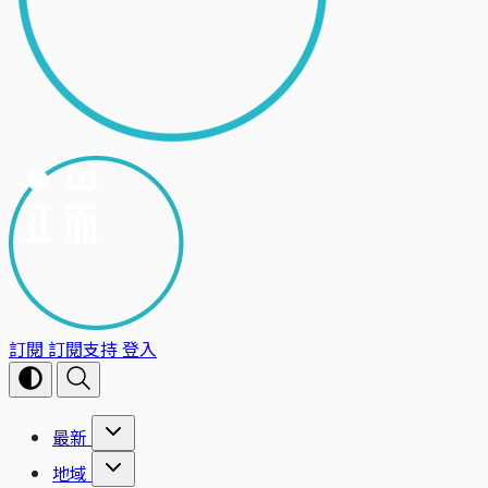
訂閱
訂閱支持
登入
最新
地域