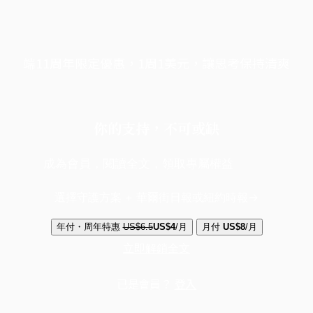
端11周年限定優惠，1周1美元，讓思考保持清爽
你的支持，不可或缺
成為會員，閱讀全文，領取專屬權益
選擇守護方案 + 華爾街日報或紐約時報
年付・周年特惠
US$6.5
US$4
/月
月付
US$8
/月
立即解鎖全文
已是會員？
登入