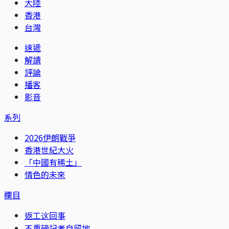
大陸
香港
台灣
速遞
解讀
評論
播客
影音
系列
2026伊朗戰爭
香港世紀大火
「中國有稀土」
情色的未來
欄目
返工这回事
不重磅記者自留地