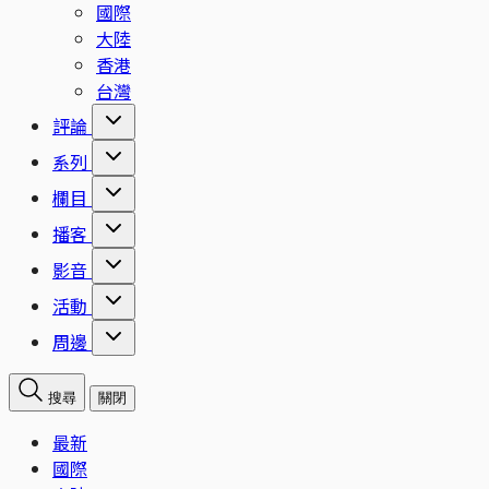
國際
大陸
香港
台灣
評論
系列
欄目
播客
影音
活動
周邊
搜尋
關閉
最新
國際