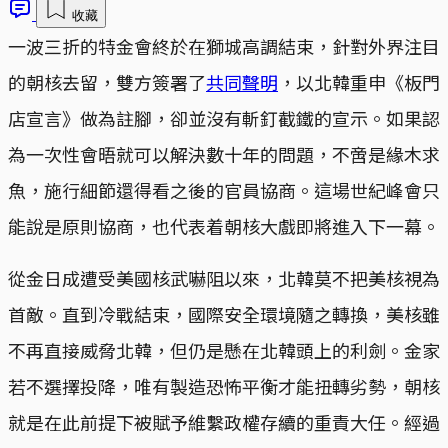
收藏
一波三折的特金會終於在獅城高調結束，針對外界注目
的朝核去留，雙方簽署了
共同聲明
，以北韓重申《板門
店宣言》做為註腳，卻並沒有斬釘截鐵的宣示。如果認
為一次性會晤就可以解決數十年的問題，不啻是緣木求
魚，施行細節還得看之後的官員協商。這場世紀峰會只
能說是原則協商，也代表着朝核大戲即將進入下一幕。
從金日成遭受美國核武嚇阻以來，北韓莫不把美核視為
首敵。直到冷戰結束，國際安全環境隨之轉換，美核雖
不再直接威脅北韓，但仍是懸在北韓頭上的利劍。金家
若不選擇投降，唯有製造恐怖平衡才能扭轉劣勢，朝核
就是在此前提下被賦予維繫政權存續的重責大任。經過