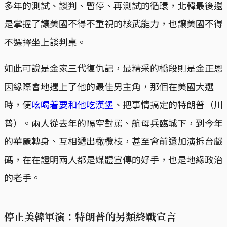
多年的測試、談判、暫停、再測試的循環，北韓最後還
是掌握了讓美國不得不重視的核武能力，也讓美國不得
不選擇坐上談判桌。
如此可說是金家三代復仇記，最精采的橋段則是金正恩
因緣際會地遇上了他的最佳男主角，那個在美國大選
時，便
吆喝着要和他吃漢堡
、把事情搞定的特朗普（川
普）。兩人從去年的隔空對罵、航母兵臨城下，到今年
的華麗轉身、互相遞出橄欖枝，甚至會前還加演拆台戲
碼，在在證明兩人都是媒體宣傳的好手，也是地緣政治
的老手。
停止美韓軍演：特朗普的另類終戰宣言