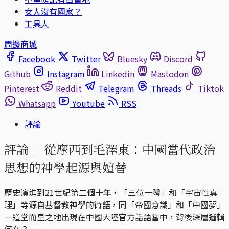
女人沒有國家？
工具人
周邊商城
Facebook
Twitter
Bluesky
Discord
Github
Instagram
Linkedin
Mastodon
Pinterest
Reddit
Telegram
Threads
Tiktok
Whatsapp
Youtube
RSS
評論
評論｜
從摩西到毛澤東：中國當代政治
思想的神學起源與嬗替
歷史演進到21世紀第二個十年，「三位一體」和「宇宙性真
理」等源自基督教神學的術語，同「帝國意識」和「中國夢」
一道堂而皇之地出現在中國大陸官方話語當中，背後深層邏輯
何在？