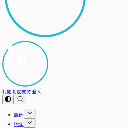
訂閱
訂閱支持
登入
最新
地域