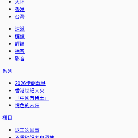
大陸
香港
台灣
速遞
解讀
評論
播客
影音
系列
2026伊朗戰爭
香港世紀大火
「中國有稀土」
情色的未來
欄目
返工这回事
不重磅記者自留地