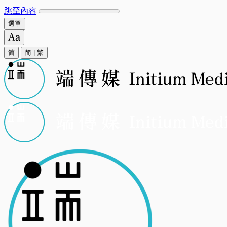
跳至內容
選單
简
简
|
繁