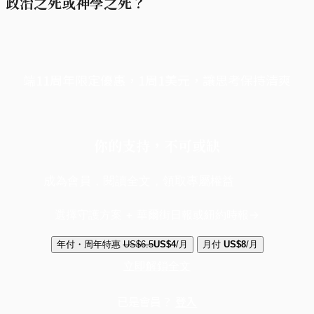
政治之死或神學之死？
端11周年限定優惠，1周1美元，讓思考保持清爽
你的支持，不可或缺
成為會員，閱讀全文，領取專屬權益
選擇守護方案 + 華爾街日報或紐約時報
年付・周年特惠
US$6.5
US$4
/月
月付
US$8
/月
立即解鎖全文
已是會員？
登入