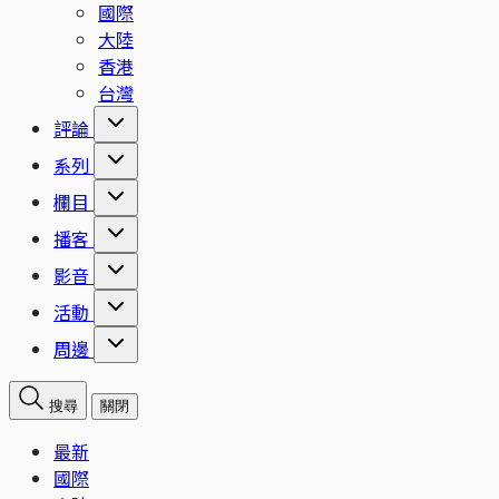
國際
大陸
香港
台灣
評論
系列
欄目
播客
影音
活動
周邊
搜尋
關閉
最新
國際