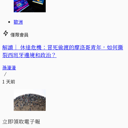
歐洲
僅限會員
解讀｜
休達危機：冒死偷渡的摩洛哥青年，如何撕
裂西班牙邊境和政治？
孫漫漫
1 天前
立即領取電子報