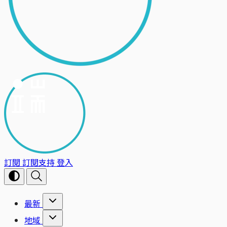
訂閱
訂閱支持
登入
最新
地域