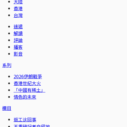
大陸
香港
台灣
速遞
解讀
評論
播客
影音
系列
2026伊朗戰爭
香港世紀大火
「中國有稀土」
情色的未來
欄目
返工这回事
不重磅記者自留地