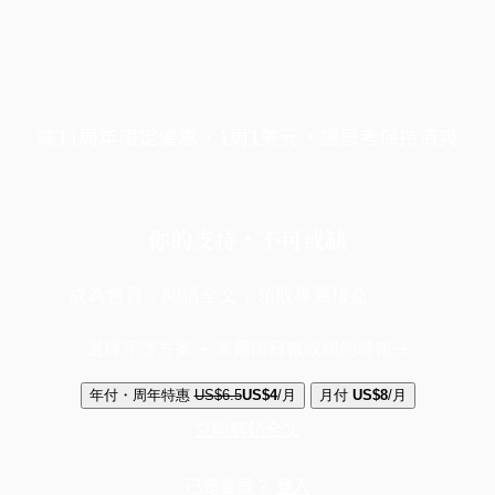
端11周年限定優惠，1周1美元，讓思考保持清爽
你的支持，不可或缺
成為會員，閱讀全文，領取專屬權益
選擇守護方案 + 華爾街日報或紐約時報
年付・周年特惠
US$6.5
US$4
/月
月付
US$8
/月
立即解鎖全文
已是會員？
登入