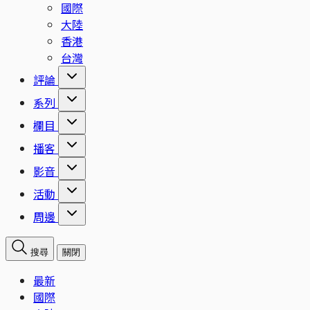
國際
大陸
香港
台灣
評論
系列
欄目
播客
影音
活動
周邊
搜尋
關閉
最新
國際