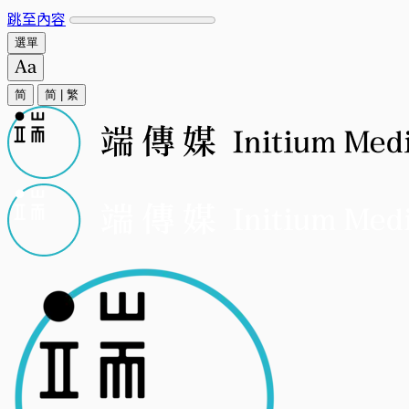
跳至內容
選單
简
简
|
繁