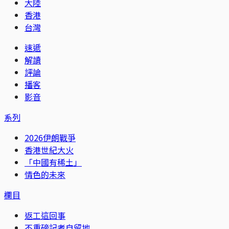
大陸
香港
台灣
速遞
解讀
評論
播客
影音
系列
2026伊朗戰爭
香港世紀大火
「中國有稀土」
情色的未來
欄目
返工這回事
不重磅記者自留地