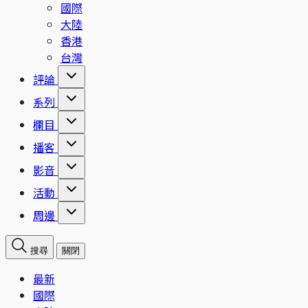
國際
大陸
香港
台灣
評論
系列
欄目
播客
影音
活動
周邊
搜尋
關閉
最新
國際