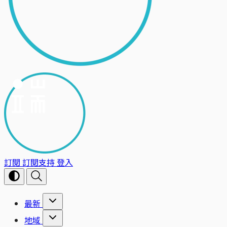
訂閱
訂閱支持
登入
最新
地域