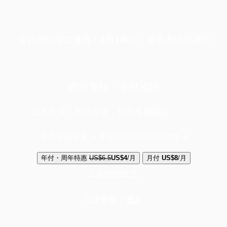
端11周年限定優惠，1周1美元，讓思考保持清爽
你的支持，不可或缺
成為會員，閱讀全文，領取專屬權益
選擇守護方案 + 華爾街日報或紐約時報
年付・周年特惠
US$6.5
US$4
/月
月付
US$8
/月
立即解鎖全文
已是會員？
登入