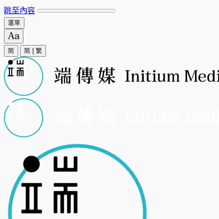
跳至內容
選單
简
简
|
繁