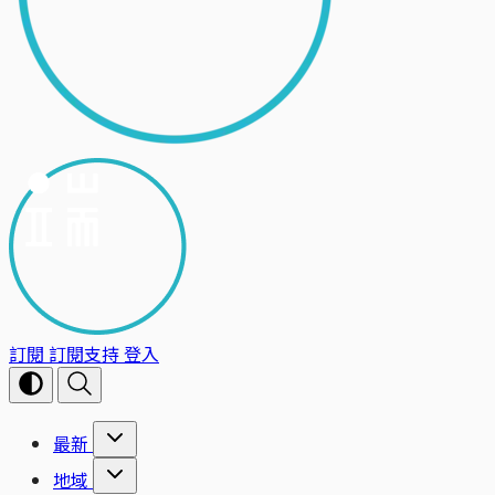
訂閱
訂閱支持
登入
最新
地域