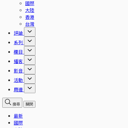
國際
大陸
香港
台灣
評論
系列
欄目
播客
影音
活動
周邊
搜尋
關閉
最新
國際