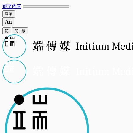
跳至內容
選單
简
简
|
繁