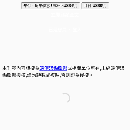
年付・周年特惠
US$6.5
US$4
/月
月付
US$8
/月
立即解鎖全文
已是會員？
登入
本刊載內容版權為
端傳媒編輯部
或相關單位所有,未經端傳媒
編輯部授權,請勿轉載或複製,否則即為侵權。