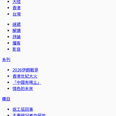
大陸
香港
台灣
速遞
解讀
評論
播客
影音
系列
2026伊朗戰爭
香港世紀大火
「中國有稀土」
情色的未來
欄目
返工這回事
不重磅記者自留地