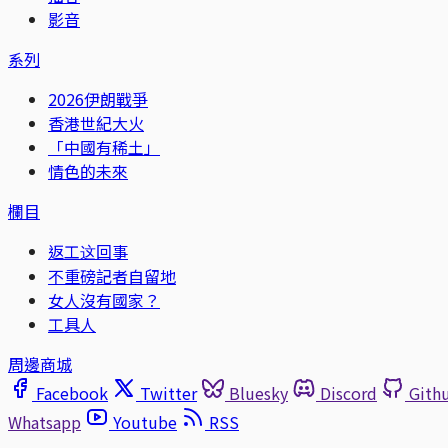
影音
系列
2026伊朗戰爭
香港世紀大火
「中國有稀土」
情色的未來
欄目
返工这回事
不重磅記者自留地
女人沒有國家？
工具人
周邊商城
Facebook
Twitter
Bluesky
Discord
Gith
Whatsapp
Youtube
RSS