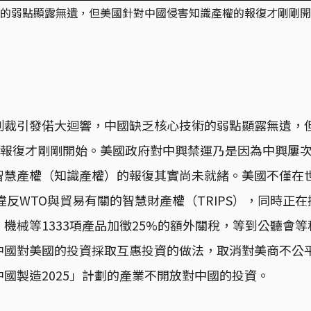
的弱點顯露無遺，但美國針對中國侵害知識產權的報復才剛剛開
制裁引發偌大迴響，中國缺乏核心技術的弱點顯露無遺，
」的報復才剛剛開始。美國政府對中興禁運乃是因為中興屢
智慧產權（知識產權）的報復其實尚未就緒。美國不僅在
違反WTO與貿易有關的智慧財產權（TRIPS），同時正
機械等1333項產品加徵25%的額外關稅，等到公聽會
中國對美國的投資採取互惠投資的做法，取消對美商不公
國製造2025」計劃的產業不開放對中國的投資。