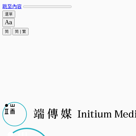
跳至內容
選單
简
简
|
繁