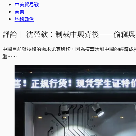
中美貿易戰
商業
地緣政治
評論｜
沈榮欽：制裁中興背後──偷竊與
中國目前對技術的需求尤其殷切，因為這牽涉到中國的經濟成
繼……