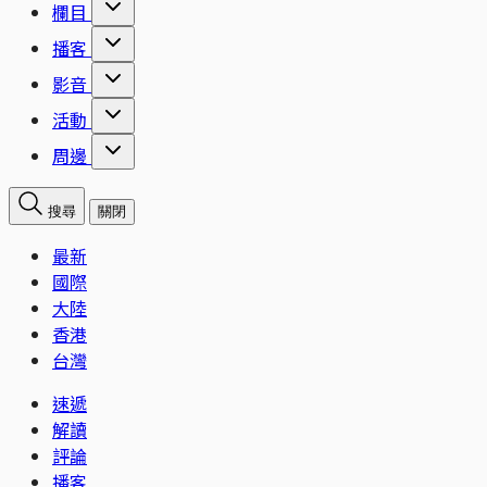
欄目
播客
影音
活動
周邊
搜尋
關閉
最新
國際
大陸
香港
台灣
速遞
解讀
評論
播客