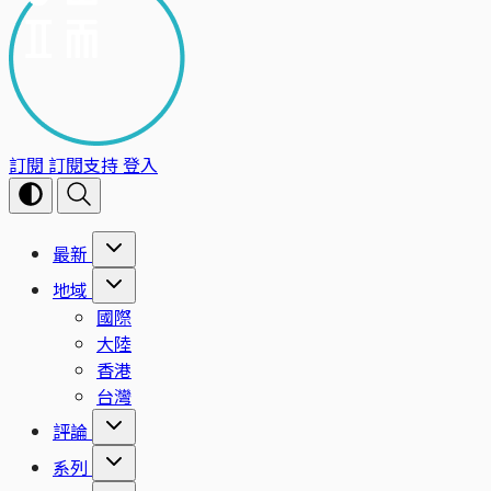
訂閱
訂閱支持
登入
最新
地域
國際
大陸
香港
台灣
評論
系列