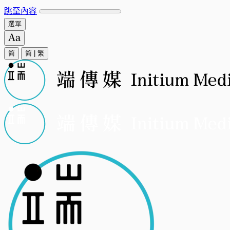
跳至內容
選單
简
简
|
繁