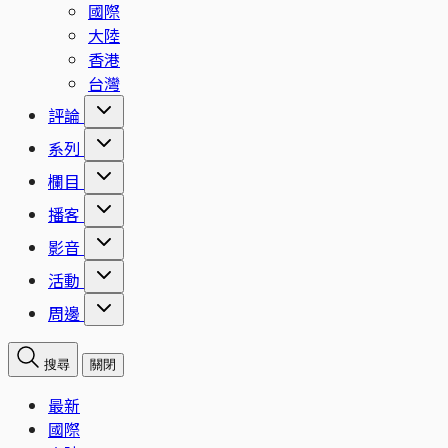
國際
大陸
香港
台灣
評論
系列
欄目
播客
影音
活動
周邊
搜尋
關閉
最新
國際