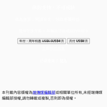
你的支持，不可或缺
成為會員，閱讀全文，領取專屬權益
選擇守護方案 + 華爾街日報或紐約時報
年付・周年特惠
US$6.5
US$4
/月
月付
US$8
/月
立即解鎖全文
已是會員？
登入
本刊載內容版權為
端傳媒編輯部
或相關單位所有,未經端傳媒
編輯部授權,請勿轉載或複製,否則即為侵權。