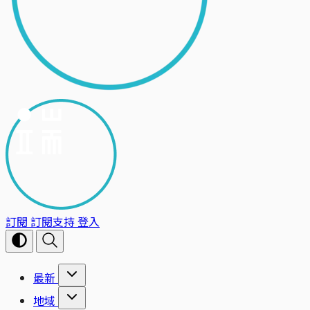
訂閱
訂閱支持
登入
最新
地域