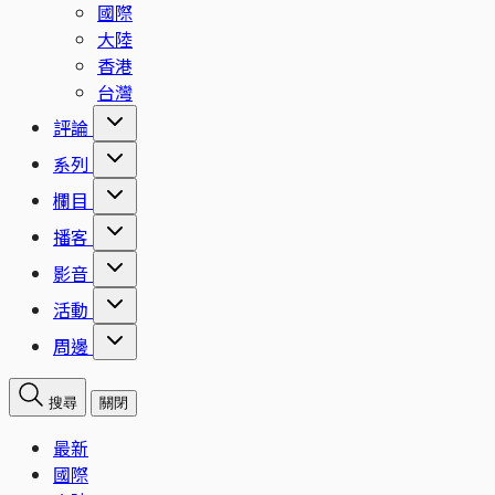
國際
大陸
香港
台灣
評論
系列
欄目
播客
影音
活動
周邊
搜尋
關閉
最新
國際