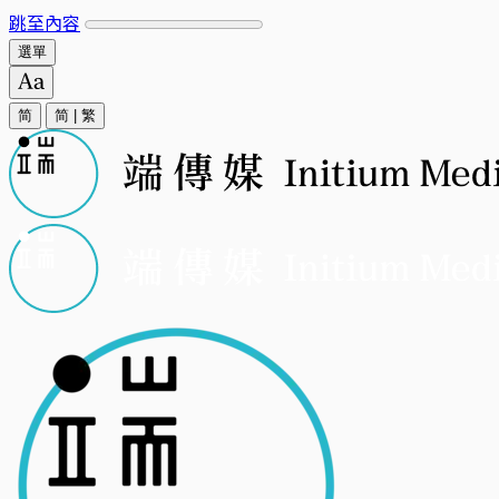
跳至內容
選單
简
简
|
繁