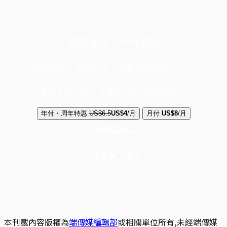
你的支持，不可或缺
成為會員，閱讀全文，領取專屬權益
選擇守護方案 + 華爾街日報或紐約時報
年付・周年特惠
US$6.5
US$4
/月
月付
US$8
/月
立即解鎖全文
已是會員？
登入
本刊載內容版權為
端傳媒編輯部
或相關單位所有,未經端傳媒