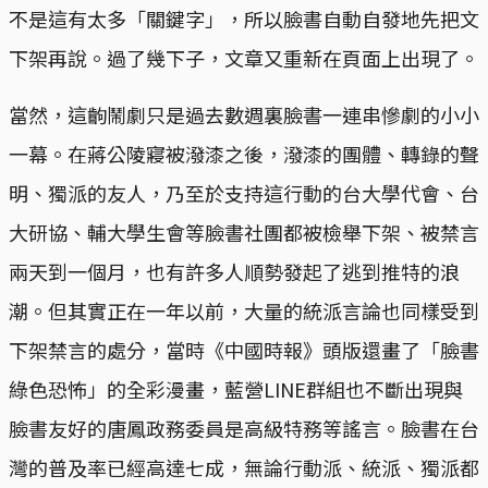
不是這有太多「關鍵字」，所以臉書自動自發地先把文
下架再說。過了幾下子，文章又重新在頁面上出現了。
當然，這齣鬧劇只是過去數週裏臉書一連串慘劇的小小
一幕。在蔣公陵寢被潑漆之後，潑漆的團體、轉錄的聲
明、獨派的友人，乃至於支持這行動的台大學代會、台
大研協、輔大學生會等臉書社團都被檢舉下架、被禁言
兩天到一個月，也有許多人順勢發起了逃到推特的浪
潮。但其實正在一年以前，大量的統派言論也同樣受到
下架禁言的處分，當時《中國時報》頭版還畫了「臉書
綠色恐怖」的全彩漫畫，藍營LINE群組也不斷出現與
臉書友好的唐鳳政務委員是高級特務等謠言。臉書在台
灣的普及率已經高達七成，無論行動派、統派、獨派都