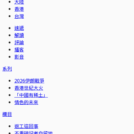
大陸
香港
台灣
速遞
解讀
評論
播客
影音
系列
2026伊朗戰爭
香港世紀大火
「中國有稀土」
情色的未來
欄目
返工這回事
不重磅記者自留地