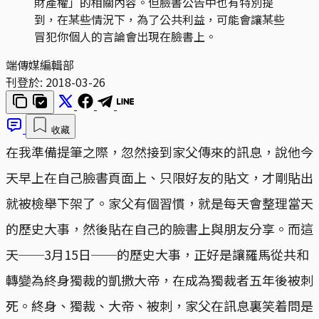
財產權」的相關內容。但臉書公告中也有特別提
到，在某些情況下，為了公共利益，可能會讓某些
冒犯你個人的言論會出現在臉書上。
端傳媒編輯部
刊登於:
2018-03-26
收藏
在我準備提筆之際，忽然接到家父傳來的訊息，說他今
天早上在自己臉書頁面上、只限好友的貼文，才剛貼出
就被檢舉下架了。家父有個習慣，就是每天會整理當天
的歷史大事，然後貼在自己的臉書上與朋友分享。而這
天──3月15日──的歷史大事，正好是讓羅馬從共和
轉變為終身獨裁的凱撒大帝，在成為獨裁者五年後被刺
死。終身、獨裁、大帝、被刺，家父在訊息裏笑着問是