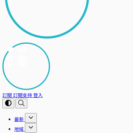
訂閱
訂閱支持
登入
最新
地域