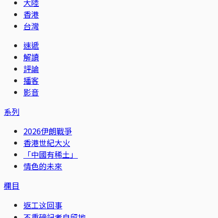
大陸
香港
台灣
速遞
解讀
評論
播客
影音
系列
2026伊朗戰爭
香港世紀大火
「中國有稀土」
情色的未來
欄目
返工这回事
不重磅記者自留地