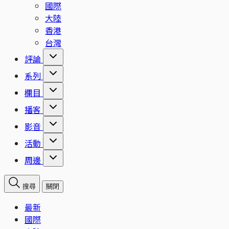
國際
大陸
香港
台灣
評論
系列
欄目
播客
影音
活動
周邊
搜尋
關閉
最新
國際