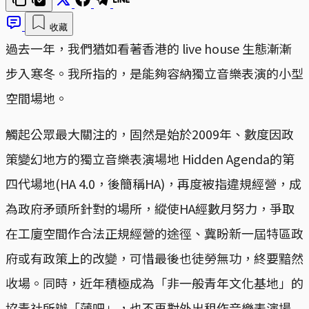
收藏
過去一年，我們猶如看著香港的 live house 生態漸漸
步入寒冬。我所指的，是能夠容納獨立音樂表演的小型
空間場地。
觸起公眾最大關注的，固然是始於2009年、數度因政
策變幻地方的獨立音樂表演場地 Hidden Agenda的第
四代場地(HA 4.0，後簡稱HA)，再度被指違規經營，成
為政府矛頭所針對的場所，縱使HA經數月努力，爭取
在工廈空間作合法正規經營的途徑、冀盼新一屆特區政
府或有政策上的改變，可惜最後也徒勞無功，終要黯然
收場。同時，近年積極成為「非一般青年文化基地」的
協青社所辦「蒲吧」，也不再對外出租作音樂表演場