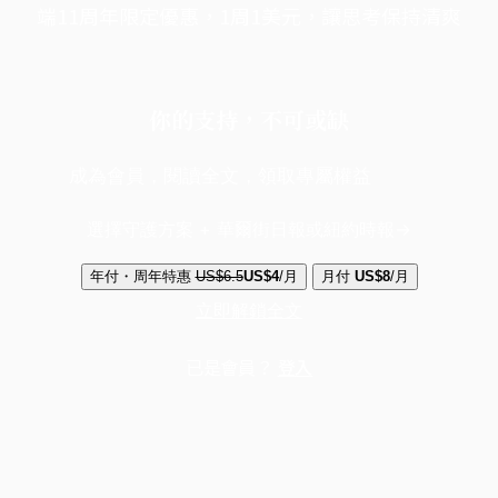
端11周年限定優惠，1周1美元，讓思考保持清爽
你的支持，不可或缺
成為會員，閱讀全文，領取專屬權益
選擇守護方案 + 華爾街日報或紐約時報
年付・周年特惠
US$6.5
US$4
/月
月付
US$8
/月
立即解鎖全文
已是會員？
登入