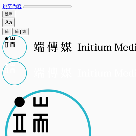
跳至內容
選單
简
简
|
繁