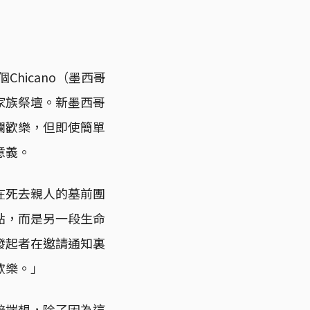
hicano（墨西哥
家族祭壇。新墨西哥
爛歡樂，但即使簡單
意義。
在死去親人的墓前團
點，而是另一段生命
發起者在邀請通知裏
歡樂。」
暗揣想，除了因為這