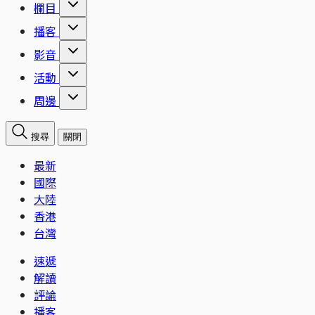
欄目
播客
影音
活動
周邊
搜尋
關閉
最新
國際
大陸
香港
台灣
速遞
解讀
評論
播客