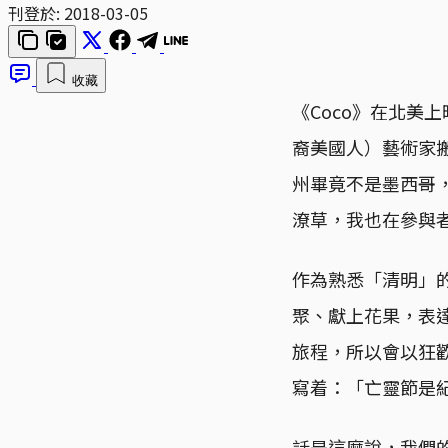
刊登於:
2018-03-05
收藏
《Coco》在北美
裔美國人）藝術家
州畢竟不是墨西哥
潦草，我也在參與
作為熟悉「清明」
聚、獻上花果，表
旅程，所以會以狂
寫着：「亡靈節是
話是這麼說，我們