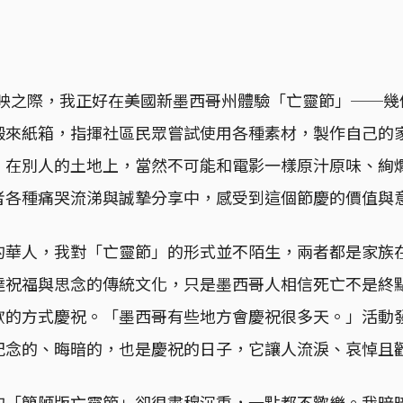
上映之際，我正好在美國新墨西哥州體驗「亡靈節」──幾個C
搬來紙箱，指揮社區民眾嘗試使用各種素材，製作自己的
，在別人的土地上，當然不可能和電影一樣原汁原味、絢
者各種痛哭流涕與誠摯分享中，感受到這個節慶的價值與
的華人，我對「亡靈節」的形式並不陌生，兩者都是家族
達祝福與思念的傳統文化，只是墨西哥人相信死亡不是終
歡的方式慶祝。「墨西哥有些地方會慶祝很多天。」活動
紀念的、晦暗的，也是慶祝的日子，它讓人流淚、哀悼且
的「簡陋版亡靈節」卻很肅穆沉重，一點都不歡樂。我暗