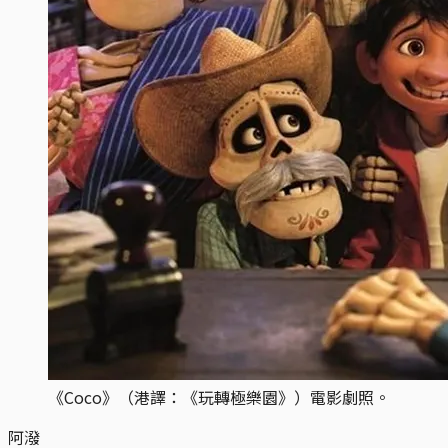
《Coco》（港譯：《玩轉極樂園》）電影劇照。
阿潑