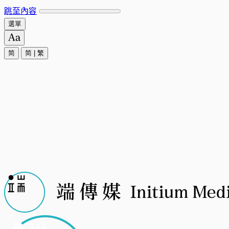
跳至內容
選單
简
简
|
繁