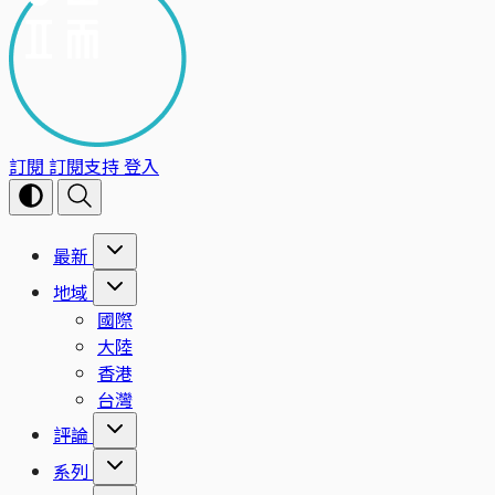
訂閱
訂閱支持
登入
最新
地域
國際
大陸
香港
台灣
評論
系列