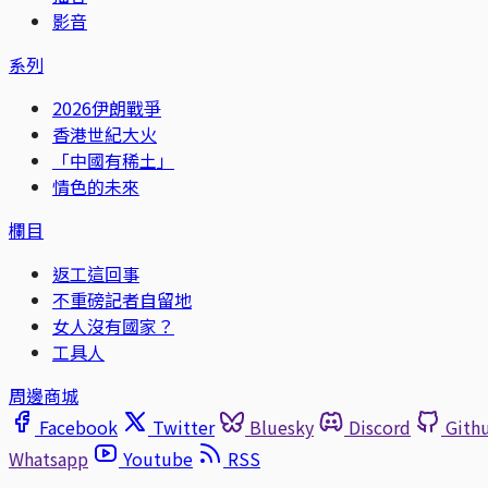
影音
系列
2026伊朗戰爭
香港世紀大火
「中國有稀土」
情色的未來
欄目
返工這回事
不重磅記者自留地
女人沒有國家？
工具人
周邊商城
Facebook
Twitter
Bluesky
Discord
Gith
Whatsapp
Youtube
RSS