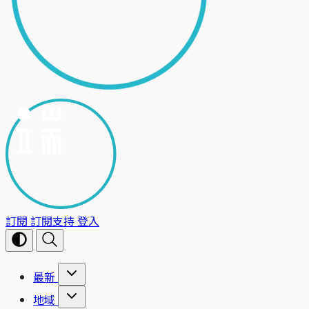
訂閱
訂閱支持
登入
最新
地域