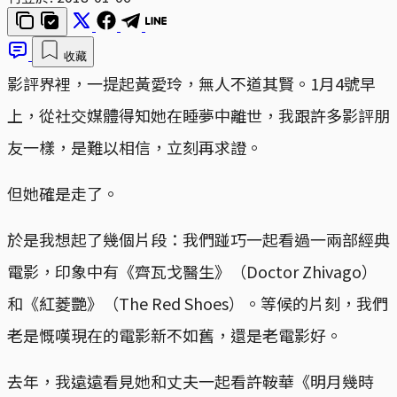
收藏
影評界裡，一提起黃愛玲，無人不道其賢。1月4號早
上，從社交媒體得知她在睡夢中離世，我跟許多影評朋
友一樣，是難以相信，立刻再求證。
但她確是走了。
於是我想起了幾個片段：我們踫巧一起看過一兩部經典
電影，印象中有《齊瓦戈醫生》（Doctor Zhivago）
和《紅菱艷》（The Red Shoes）。等候的片刻，我們
老是慨嘆現在的電影新不如舊，還是老電影好。
去年，我遠遠看見她和丈夫一起看許鞍華《明月幾時