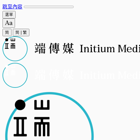
跳至內容
選單
简
简
|
繁