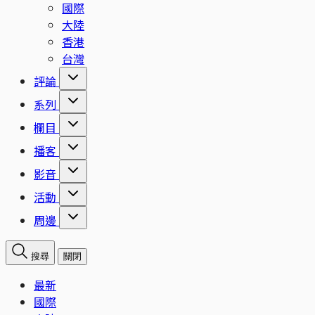
國際
大陸
香港
台灣
評論
系列
欄目
播客
影音
活動
周邊
搜尋
關閉
最新
國際