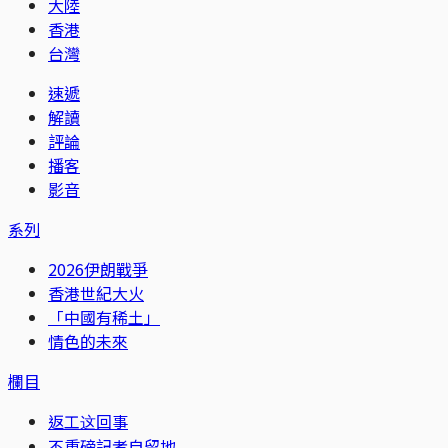
大陸
香港
台灣
速遞
解讀
評論
播客
影音
系列
2026伊朗戰爭
香港世紀大火
「中國有稀土」
情色的未來
欄目
返工这回事
不重磅記者自留地