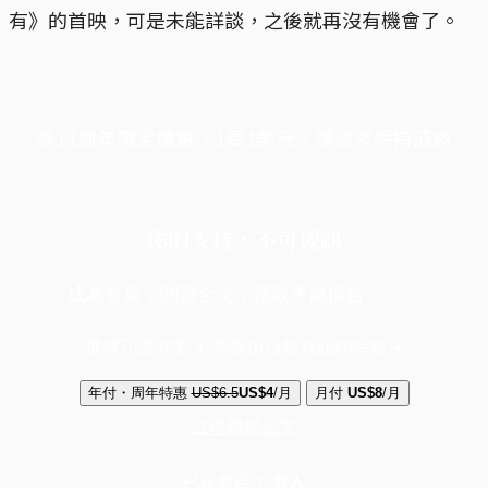
有》的首映，可是未能詳談，之後就再沒有機會了。
端11周年限定優惠，1周1美元，讓思考保持清爽
你的支持，不可或缺
成為會員，閱讀全文，領取專屬權益
選擇守護方案 + 華爾街日報或紐約時報
年付・周年特惠
US$6.5
US$4
/月
月付
US$8
/月
立即解鎖全文
已是會員？
登入