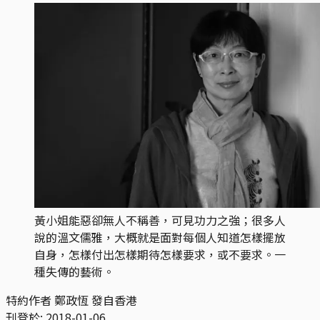
黃小姐能惡卻無人不稱善，可見功力之強；很多人
說的溫文儒雅，大概就是面對每個人知道怎樣擺放
自身，怎樣付出怎樣期待怎樣要求，或不要求。一
種失傳的藝術。
特約作者 鄭政恆 發自香港
刊登於:
2018-01-06