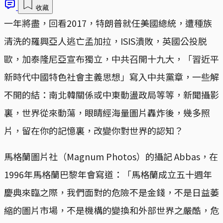
收藏
一年將盡，回看2017，特朗普就任美國總統，遭種族
清洗的羅興亞人逃亡孟加拉，ISIS潰敗，英國公投脱
歐，加泰隆尼亞宣布獨立，中共召開十九大，「習近平
新時代中國特色社會主義思想」寫入中共黨章，一些解
不開的結：南北韓關係或中東動盪政局等等，新聞攝影
裏，世界從來動蕩，眼睛經海量圖片轟炸後，幾多照
片，留在你的記憶裏，改變你對世界的認知？
馬格蘭圖片社（Magnum Photos）的攝記 Abbas，在
1996年馬格蘭巴黎年會寫道：「馬格蘭成立五十週年
慶典來臨之際，我們面對的危險不是金錢，不是日益萎
縮的圖片市場，不是機構的變換和外部世界之嚴酷，危