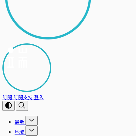
訂閱
訂閱支持
登入
最新
地域