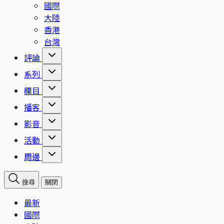
國際
大陸
香港
台灣
評論
系列
欄目
播客
影音
活動
周邊
搜尋
關閉
最新
國際