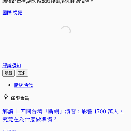
編輯部授權,請勿轉載或複製,否則即為侵權。
國際
視覺
評論須知
最新
更多
斷網時代
僅限會員
解讀｜
四問台灣「斷網」演習：影響 1700 萬人，
究竟在為什麼做準備？