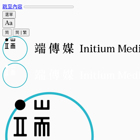
跳至內容
選單
简
简
|
繁