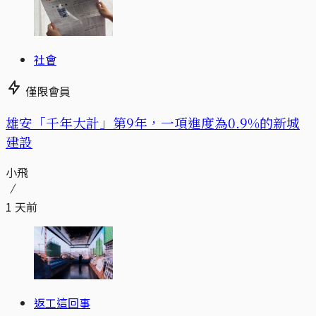
社會
僅限會員
​​雄安「千年大計」第9年，一項進度為0.9%的新城
建設
小飛
1 天前
返工這回事