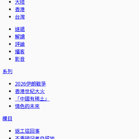
大陸
香港
台灣
速遞
解讀
評論
播客
影音
系列
2026伊朗戰爭
香港世紀大火
「中國有稀土」
情色的未來
欄目
返工這回事
不重磅記者自留地