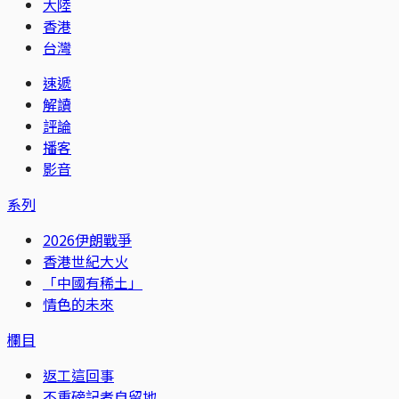
大陸
香港
台灣
速遞
解讀
評論
播客
影音
系列
2026伊朗戰爭
香港世紀大火
「中國有稀土」
情色的未來
欄目
返工這回事
不重磅記者自留地