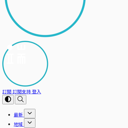
訂閱
訂閱支持
登入
最新
地域