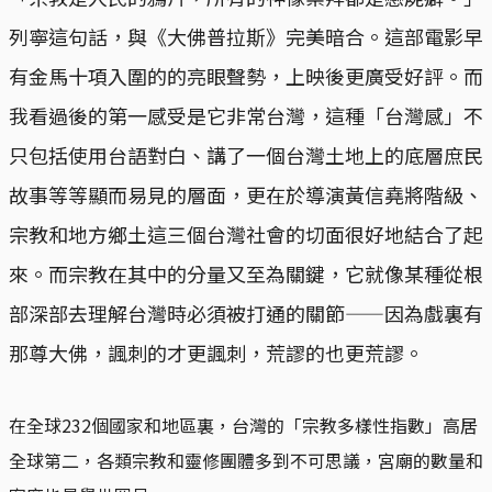
列寧這句話，與《大佛普拉斯》完美暗合。這部電影早
有金馬十項入圍的的亮眼聲勢，上映後更廣受好評。而
我看過後的第一感受是它非常台灣，這種「台灣感」不
只包括使用台語對白、講了一個台灣土地上的底層庶民
故事等等顯而易見的層面，更在於導演黃信堯將階級、
宗教和地方鄉土這三個台灣社會的切面很好地結合了起
來。而宗教在其中的分量又至為關鍵，它就像某種從根
部深部去理解台灣時必須被打通的關節——因為戲裏有
那尊大佛，諷刺的才更諷刺，荒謬的也更荒謬。
在全球232個國家和地區裏，台灣的「宗教多樣性指數」高居
全球第二，各類宗教和靈修團體多到不可思議，宮廟的數量和