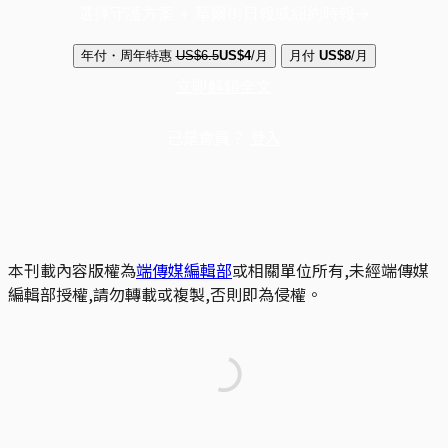
選擇守護方案 + 華爾街日報或紐約時報
年付・周年特惠
US$6.5
US$4
/月
月付
US$8
/月
立即解鎖全文
已是會員？
登入
本刊載內容版權為
端傳媒編輯部
或相關單位所有,未經端傳媒
編輯部授權,請勿轉載或複製,否則即為侵權。