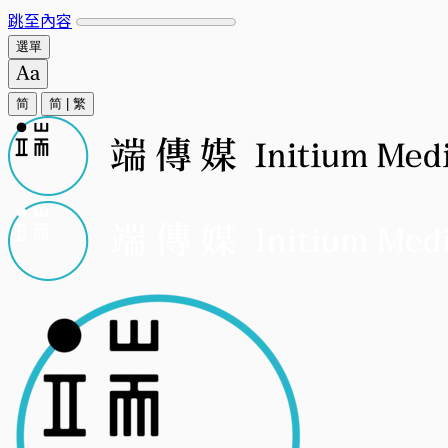
跳至內容
選單
简
简
|
繁