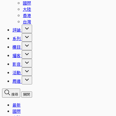
國際
大陸
香港
台灣
評論
系列
欄目
播客
影音
活動
周邊
搜尋
關閉
最新
國際