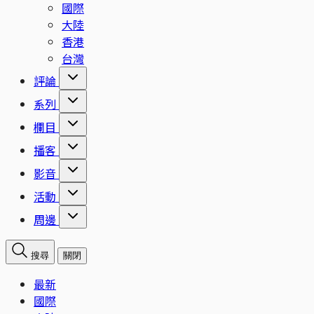
國際
大陸
香港
台灣
評論
系列
欄目
播客
影音
活動
周邊
搜尋
關閉
最新
國際