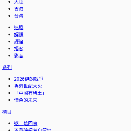
大陸
香港
台灣
速遞
解讀
評論
播客
影音
系列
2026伊朗戰爭
香港世紀大火
「中國有稀土」
情色的未來
欄目
返工這回事
不重磅記者自留地