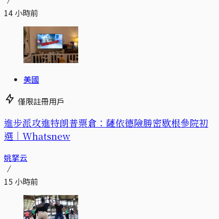
14 小時前
美國
僅限註冊用戶
進步派攻進特朗普票倉：薩依德險勝密歇根參院初
選｜Whatsnew
姚拏云
15 小時前