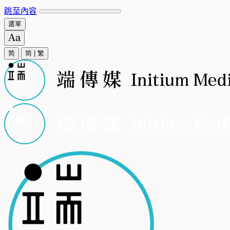
跳至內容
選單
简
简
|
繁