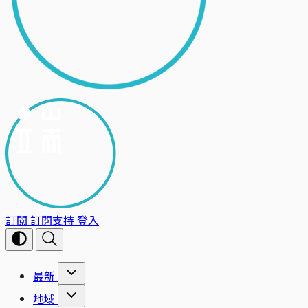
訂閱
訂閱支持
登入
最新
地域