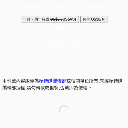
選擇守護方案 + 華爾街日報或紐約時報
年付・周年特惠
US$6.5
US$4
/月
月付
US$8
/月
立即解鎖全文
已是會員？
登入
本刊載內容版權為
端傳媒編輯部
或相關單位所有,未經端傳媒
編輯部授權,請勿轉載或複製,否則即為侵權。