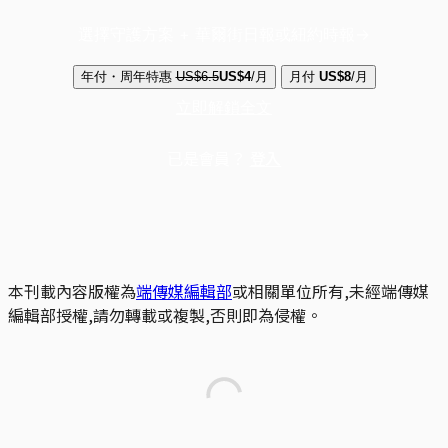
選擇守護方案 + 華爾街日報或紐約時報
年付・周年特惠
US$6.5
US$4
/月
月付
US$8
/月
立即解鎖全文
已是會員？
登入
本刊載內容版權為
端傳媒編輯部
或相關單位所有,未經端傳媒
編輯部授權,請勿轉載或複製,否則即為侵權。