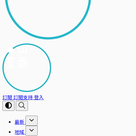
訂閱
訂閱支持
登入
最新
地域