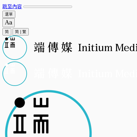
跳至內容
選單
简
简
|
繁