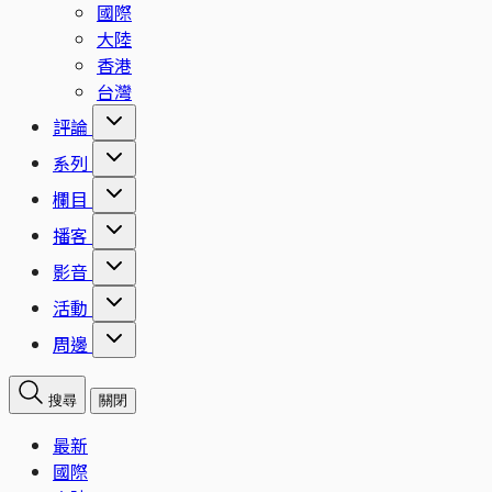
國際
大陸
香港
台灣
評論
系列
欄目
播客
影音
活動
周邊
搜尋
關閉
最新
國際