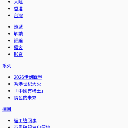
大陸
香港
台灣
速遞
解讀
評論
播客
影音
系列
2026伊朗戰爭
香港世紀大火
「中國有稀土」
情色的未來
欄目
返工這回事
不重磅記者自留地