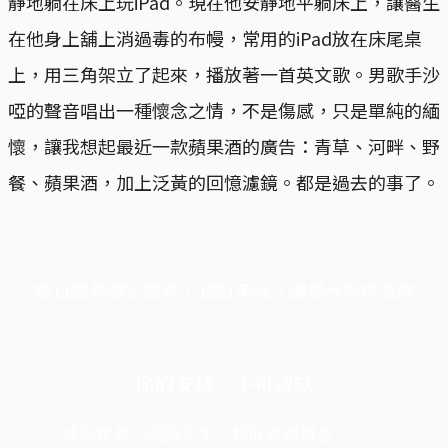
靜地躺在床上玩iPad。現在他安靜地平躺床上，讓醫生
在他身上舖上消過毒的布幔，常用的iPad放在床尾桌
上，用三角架立了起來，播放著一首英文歌。男歌手沙
啞的聲音唱出一種懷念之情，不是傷感，只是單純的緬
懷，讓我想起最近一款蘋果酒的廣告：青草、河畔、野
餐、蘋果酒，加上泛黃的回憶濾鏡。都是過去的事了。
端11周年限定優惠，1周1美元，讓思考保持清爽
你的支持，不可或缺
成為會員，閱讀全文，領取專屬權益