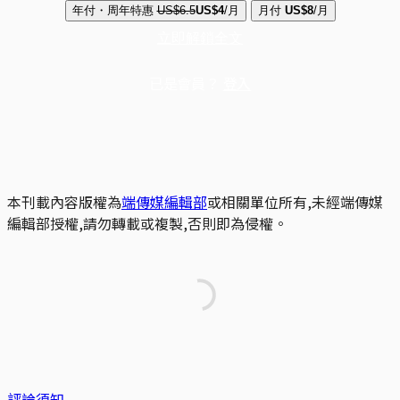
年付・周年特惠
US$6.5
US$4
/月
月付
US$8
/月
立即解鎖全文
已是會員？
登入
本刊載內容版權為
端傳媒編輯部
或相關單位所有,未經端傳媒
編輯部授權,請勿轉載或複製,否則即為侵權。
評論須知