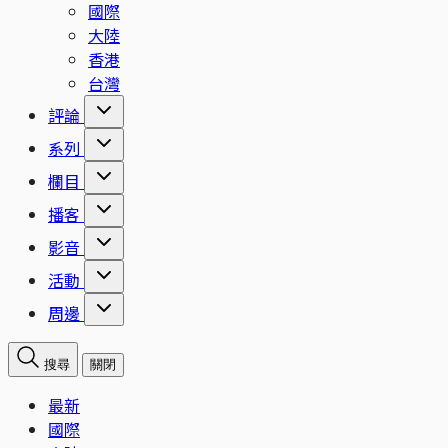
國際
大陸
香港
台灣
評論
系列
欄目
播客
影音
活動
周邊
搜尋
關閉
最新
國際