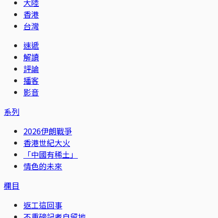
大陸
香港
台灣
速遞
解讀
評論
播客
影音
系列
2026伊朗戰爭
香港世紀大火
「中國有稀土」
情色的未來
欄目
返工這回事
不重磅記者自留地