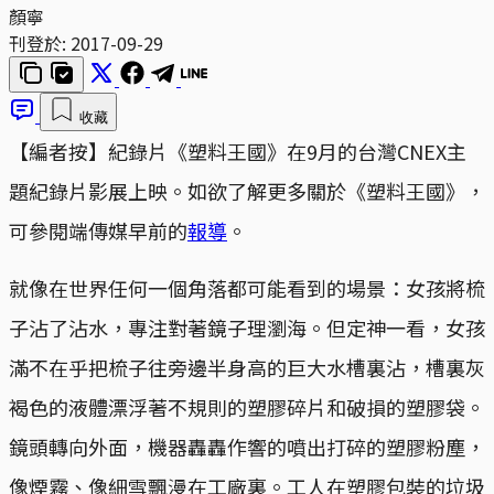
顏寧
刊登於:
2017-09-29
收藏
【編者按】紀錄片《塑料王國》在9月的台灣CNEX主
題紀錄片影展上映。如欲了解更多關於《塑料王國》，
可參閱端傳媒早前的
報導
。
就像在世界任何一個角落都可能看到的場景：女孩將梳
子沾了沾水，專注對著鏡子理瀏海。但定神一看，女孩
滿不在乎把梳子往旁邊半身高的巨大水槽裏沾，槽裏灰
褐色的液體漂浮著不規則的塑膠碎片和破損的塑膠袋。
鏡頭轉向外面，機器轟轟作響的噴出打碎的塑膠粉塵，
像煙霧、像細雪飄漫在工廠裏。工人在塑膠包裝的垃圾