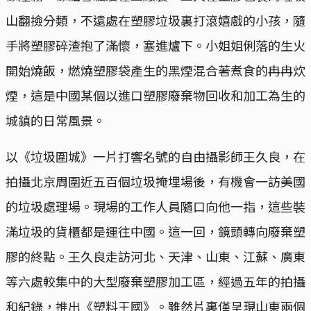
山翻撿分類，不遠處在塑膠垃圾裏打滾嬉戲的小孩，隨
手將塑膠碎渣抱了滿懷，塞進爐下。小姐姐俐落的生火
開始燒飯，燃燒塑膠袋產生的黑煙混合著煮食的冉冉炊
煙，這是中國某個以進口塑膠廢棄物回收和加工為生的
城鎮的日常風景。
以《垃圾圍城》一片打響名號的自由攝影師王久良，在
拍攝北京周圍近五百個垃圾掩埋場後，有機會一訪美國
的垃圾處理場。現場的工作人員隨口向他一指，這些裝
滿垃圾的貨櫃都是運往中國。這一回，鏡頭轉向廢棄塑
膠的終點。王久良走訪河北、天津、山東、江蘇、廣東
等六處較集中的大型廢棄塑膠加工區，經過五年的拍攝
和紀錄，推出《塑料王國》。雖然片裏僅呈現山東兩個