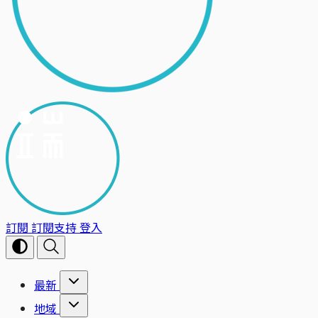
訂閱
訂閱支持
登入
最新
地域