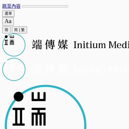
跳至內容
選單
简
简
|
繁