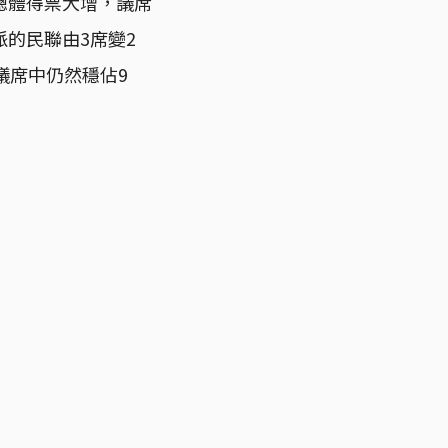
總體得票大增，議席
的民聯由3席變2
議席中仍然穩佔9