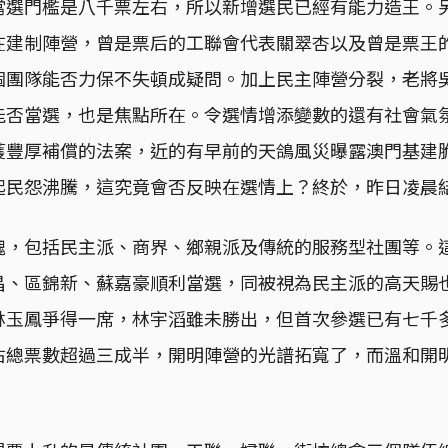
當選門檻是八千票左右，所以新增選民已經有能力造王。
在建制陣營，曾是票后的工聯會代表關翠杏以及曾是票王
個團隊能否力保不失頓成疑問。加上民主陣營分裂，老將
否當選，也是焦點所在。令選情增添變數的還有社會氣氛
獲豐厚補償的法案，近的有早前的天鴿風災曝露澳門基建
起民怨沸騰，這究竟會否反映在選情上？終於，昨日凌晨
塊，包括民主派、商界、鄉親派及傳統的服務型社團等。
昌、區錦新、蘇嘉豪順利當選，同被視為民主派的高天賜
林玉鳳爭得一席，林宇滔雖未勝出，但首次參選已有七千
佔總票數超過三成半，開明陣營的光譜拓寬了，而溫和開