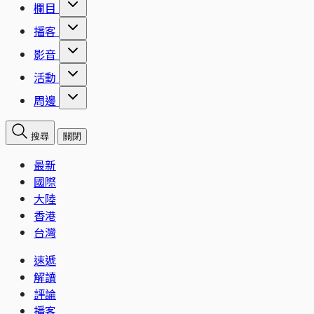
欄目
播客
影音
活動
周邊
搜尋
關閉
最新
國際
大陸
香港
台灣
速遞
解讀
評論
播客