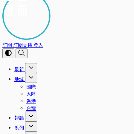
訂閱
訂閱支持
登入
最新
地域
國際
大陸
香港
台灣
評論
系列