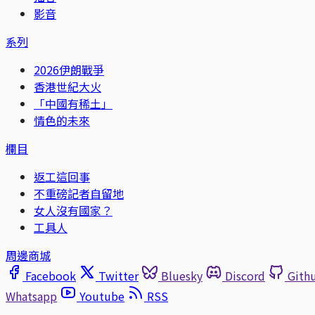
影音
系列
2026伊朗戰爭
香港世紀大火
「中國有稀土」
情色的未來
欄目
返工這回事
不重磅記者自留地
女人沒有國家？
工具人
周邊商城
Facebook
Twitter
Bluesky
Discord
Gith
Whatsapp
Youtube
RSS