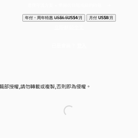
選擇守護方案 + 華爾街日報或紐約時報
年付・周年特惠
US$6.5
US$4
/月
月付
US$8
/月
立即解鎖全文
已是會員？
登入
輯部授權,請勿轉載或複製,否則即為侵權。