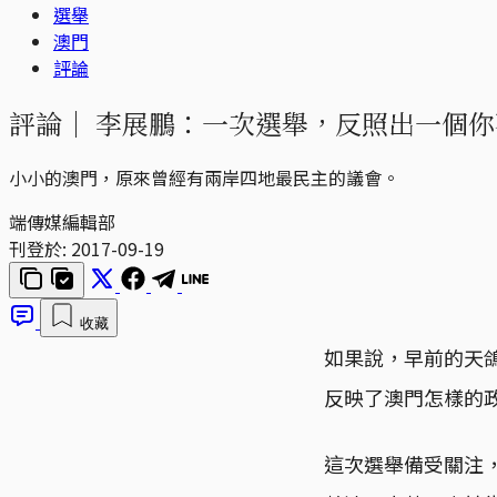
選舉
澳門
評論
評論｜
李展鵬：一次選舉，反照出一個你
小小的澳門，原來曾經有兩岸四地最民主的議會。
端傳媒編輯部
刊登於:
2017-09-19
收藏
如果說，早前的天
反映了澳門怎樣的
這次選舉備受關注