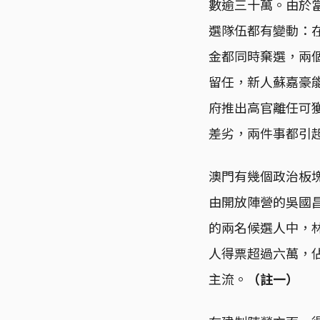
數逾三十萬。由於
選隊伍都有變動：
金都同時棄選，兩
留任，新人蘇嘉豪能
府推出高官離任可
差劣，兩件事都引
澳門有幾個政治板
由開放陣營的吳國
的兩名候選人中，
人得票超過六萬，
主流。
（註一）