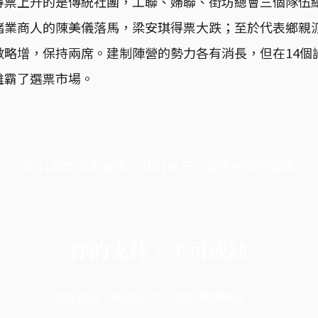
得票上升的是傳統社團，工聯、婦聯、街坊總會三個隊伍
賭業商人的陳美儀落馬，梁安琪得票大跌；至於代表鄉親派
數略增，保持兩席。建制陣營的勢力各有消長，但在14個
雄霸了選票市場。
端11周年限定優惠，1周1美元，讓思考保持清爽
你的支持，不可或缺
成為會員，閱讀全文，領取專屬權益