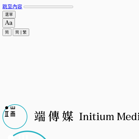
跳至內容
選單
简
简
|
繁