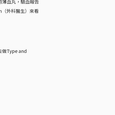
用薄血丸，驗血報告
n（外科醫生）來看
ype and
」