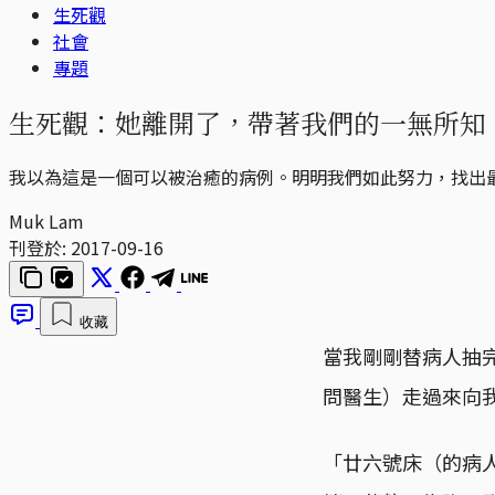
生死觀
社會
專題
生死觀：她離開了，帶著我們的一無所知
我以為這是一個可以被治癒的病例。明明我們如此努力，找出
Muk Lam
刊登於:
2017-09-16
收藏
當我剛剛替病人抽完血
問醫生）走過來向
「廿六號床（的病人