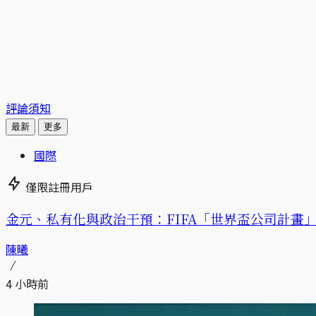
評論須知
最新
更多
國際
僅限註冊用戶
金元、私有化與政治干預：FIFA「世界盃公司計畫」的
陳曦
4 小時前