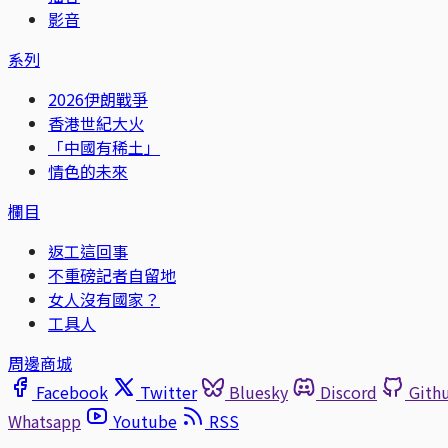
影音
系列
2026伊朗戰爭
香港世紀大火
「中國有稀土」
情色的未來
欄目
返工這回事
不重磅記者自留地
女人沒有國家？
工具人
周邊商城
Facebook
Twitter
Bluesky
Discord
Gith
Whatsapp
Youtube
RSS