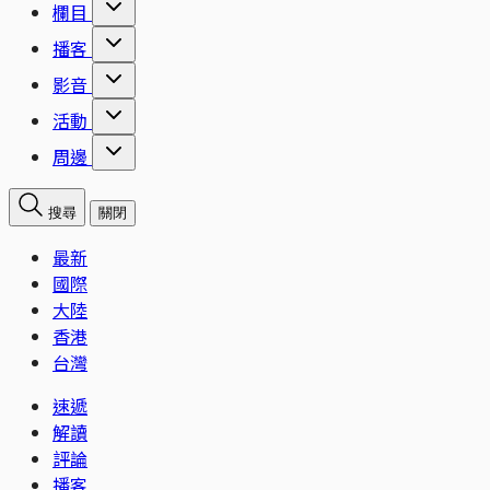
欄目
播客
影音
活動
周邊
搜尋
關閉
最新
國際
大陸
香港
台灣
速遞
解讀
評論
播客