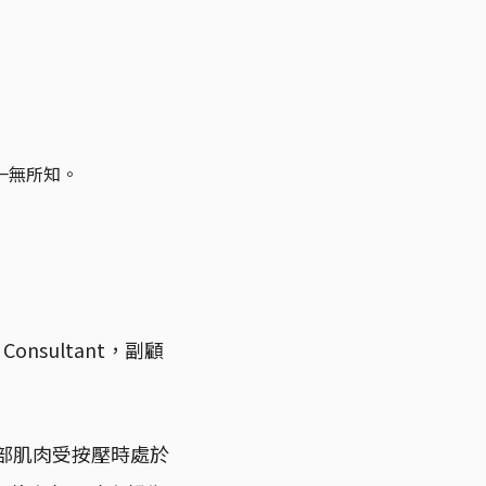
一無所知。
nsultant，副顧
腹部肌肉受按壓時處於