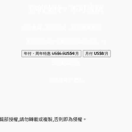
你的支持，不可或缺
成為會員，閱讀全文，領取專屬權益
選擇守護方案 + 華爾街日報或紐約時報
年付・周年特惠
US$6.5
US$4
/月
月付
US$8
/月
立即解鎖全文
已是會員？
登入
輯部授權,請勿轉載或複製,否則即為侵權。