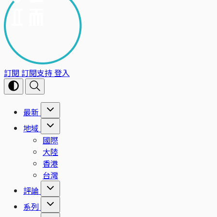
訂閱
訂閱支持
登入
最新
地域
國際
大陸
香港
台灣
評論
系列