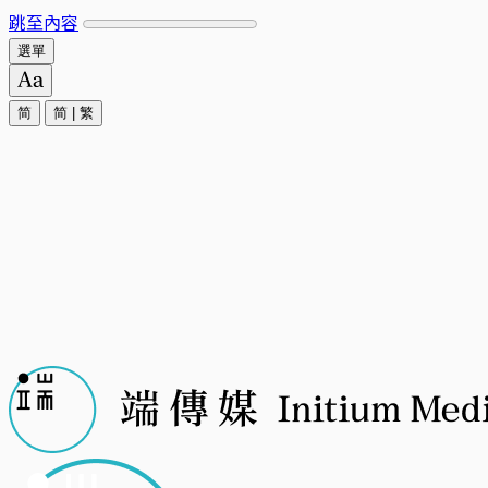
跳至內容
選單
简
简
|
繁