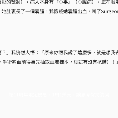
發炎的徵狀），病人本身有『心事』（心臟病），正在服
她肚裏長了一個囊腫，我懷疑她囊腫出血，叫了Surgeo
？」我恍然大悟：「原來你跟我說了這麼多，就是想我去做T
配血，手術輸血前得事先抽取血液樣本，測試有沒有抗體）！
端11周年限定優惠，1周1美元，讓思考保持清爽