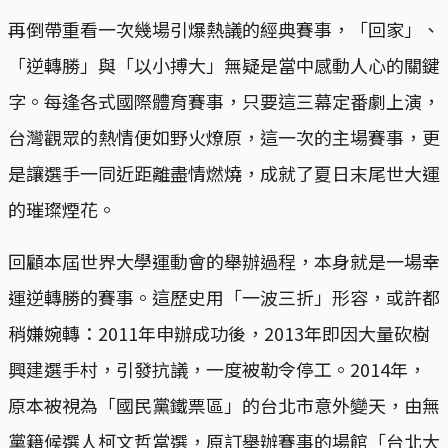
再倒帶重看一次幾場引爆熱議的經典賽事，「回家」、
「逆轉勝」與「以小搏大」無疑是當中感動人心的關鍵
字。每逢各式國際體育賽事，只要這三幕定番劇上演，
台灣觀眾的熱情便如野火燎原，這一次的主場賽事，更
是讓選手一同近距離盡情燃燒，成就了夏日末尾世大運
的璀璨煙花。
回顧本屆世界大學運動會的舉辦過程，本身就是一場幸
運逆轉勝的賽事。這歷史用「一波三折」形容，或許都
稍嫌婉轉：2011年申辦成功後，2013年即因大量砍樹
興建選手村，引發抗議，一度被勒令停工。2014年，
原本被視為「國民黨鐵票區」的台北市意外變天，由無
黨籍候選人柯文哲當選，原訂舉辦賽事的場館「台北大