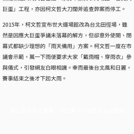
巨蛋」工程，亦因柯文哲大刀闊斧追查弊案而停工。
2015年，柯文哲宣布世大運場館改為台北田徑場，雖
然是因應大巨蛋爭議未落幕的解方，但卻意外使開、閉
幕式都缺少理想的「雨天備用」方案。柯文哲一度在市
議會示範，萬一下雨便要求大家「戴雨帽、穿雨衣」參
與儀式，引發網友白眼相譏。幸而最後台北風和日麗，
賽事結束之後才下起大雨。
端11周年限定優惠，1周1美元，讓思考保持清爽