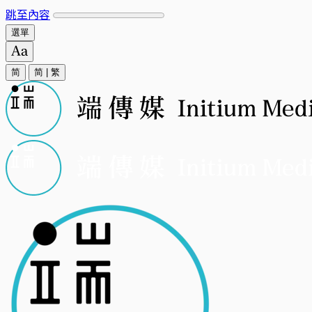
跳至內容
選單
简
简
|
繁