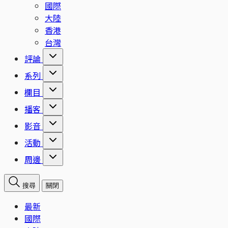
國際
大陸
香港
台灣
評論
系列
欄目
播客
影音
活動
周邊
搜尋
關閉
最新
國際