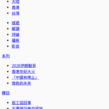
大陸
香港
台灣
速遞
解讀
評論
播客
影音
系列
2026伊朗戰爭
香港世紀大火
「中國有稀土」
情色的未來
欄目
返工這回事
不重磅記者自留地