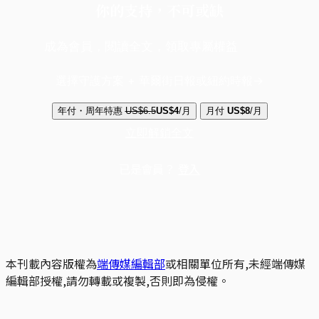
你的支持，不可或缺
成為會員，閱讀全文，領取專屬權益
選擇守護方案 + 華爾街日報或紐約時報
年付・周年特惠
US$6.5
US$4
/月
月付
US$8
/月
立即解鎖全文
已是會員？
登入
本刊載內容版權為
端傳媒編輯部
或相關單位所有,未經端傳媒
編輯部授權,請勿轉載或複製,否則即為侵權。