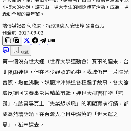
小搏大的夢想，讓它由一場大學生的國際體育活動，成為一場
轟動全城的嘉年華。
端傳媒記者 何欣潔、特約撰稿人 安德峰 發自台北
刊登於:
2017-09-02
收藏
第一個沒有世大運（世界大學運動會）賽事的週末，台
北陰雨連綿，但在不少觀眾的心中，我城仍是一片陽光
普照、熱血沸騰。媒體津津樂道各種選手故事，各大論
壇反覆回味賽事影片精華剪輯，連世大運吉祥物「熊
讚」在臉書專頁上「失業想求職」的明顯賣萌行銷，都
成為熱議話題。在台灣人心目中燃燒的「世大運之
夏」，猶未遠去。