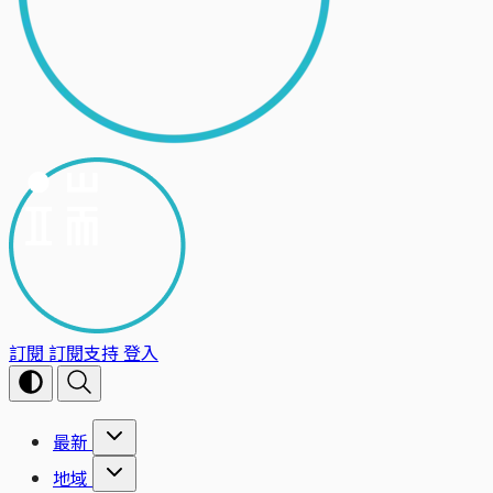
訂閱
訂閱支持
登入
最新
地域