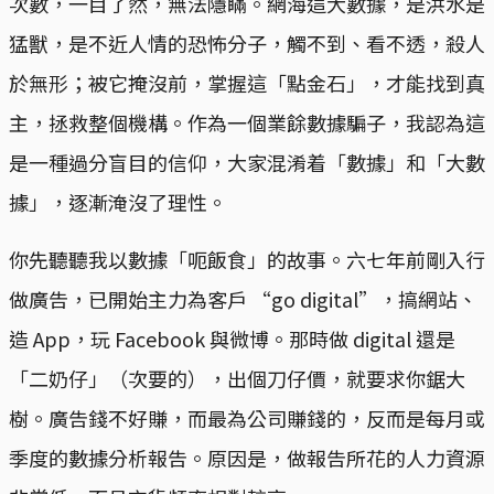
次數，一目了然，無法隱瞞。網海這大數據，是洪水是
猛獸，是不近人情的恐怖分子，觸不到、看不透，殺人
於無形；被它掩沒前，掌握這「點金石」，才能找到真
主，拯救整個機構。作為一個業餘數據騙子，我認為這
是一種過分盲目的信仰，大家混淆着「數據」和「大數
據」，逐漸淹沒了理性。
你先聽聽我以數據「呃飯食」的故事。六七年前剛入行
做廣告，已開始主力為客戶 “go digital”，搞網站、
造 App，玩 Facebook 與微博。那時做 digital 還是
「二奶仔」（次要的），出個刀仔價，就要求你鋸大
樹。廣告錢不好賺，而最為公司賺錢的，反而是每月或
季度的數據分析報告。原因是，做報告所花的人力資源