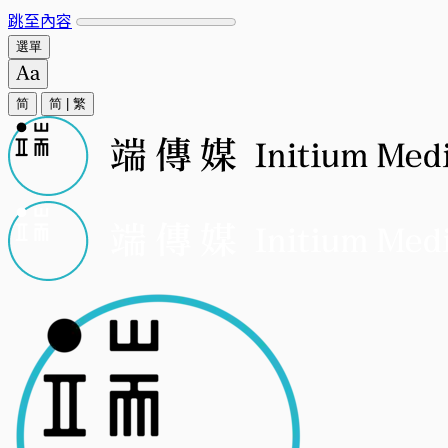
跳至內容
選單
简
简
|
繁