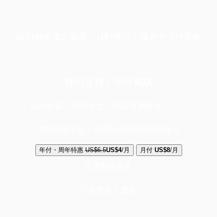
端11周年限定優惠，1周1美元，讓思考保持清爽
你的支持，不可或缺
成為會員，閱讀全文，領取專屬權益
選擇守護方案 + 華爾街日報或紐約時報
年付・周年特惠
US$6.5
US$4
/月
月付
US$8
/月
立即解鎖全文
已是會員？
登入