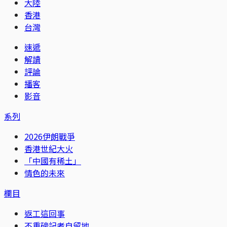
大陸
香港
台灣
速遞
解讀
評論
播客
影音
系列
2026伊朗戰爭
香港世紀大火
「中國有稀土」
情色的未來
欄目
返工這回事
不重磅記者自留地