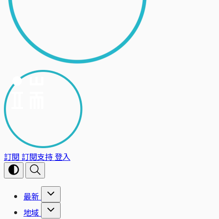
訂閱
訂閱支持
登入
最新
地域