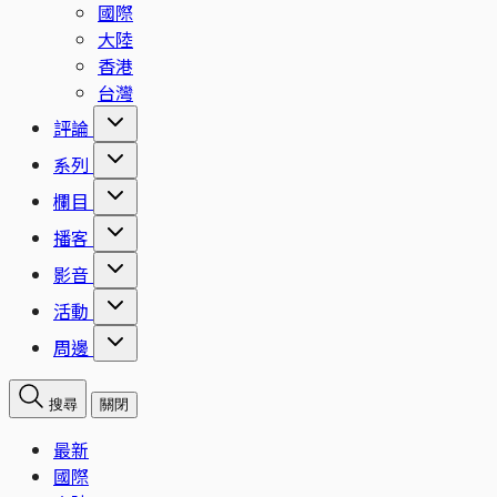
國際
大陸
香港
台灣
評論
系列
欄目
播客
影音
活動
周邊
搜尋
關閉
最新
國際