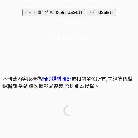
年付・周年特惠
US$6.5
US$4
/月
月付
US$8
/月
立即解鎖全文
已是會員？
登入
本刊載內容版權為
端傳媒編輯部
或相關單位所有,未經端傳媒
編輯部授權,請勿轉載或複製,否則即為侵權。