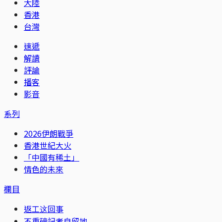
大陸
香港
台灣
速遞
解讀
評論
播客
影音
系列
2026伊朗戰爭
香港世紀大火
「中國有稀土」
情色的未來
欄目
返工这回事
不重磅記者自留地