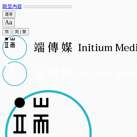
跳至內容
選單
简
简
|
繁