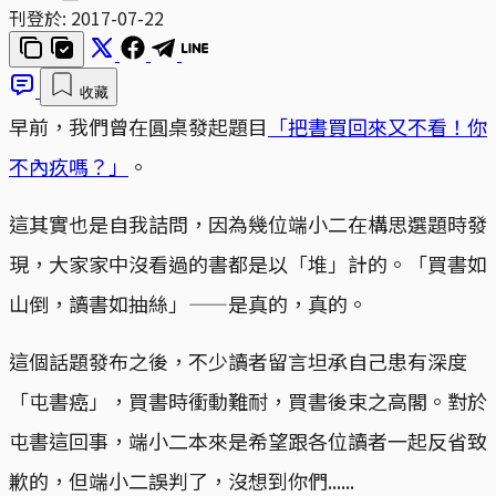
刊登於:
2017-07-22
收藏
早前，我們曾在圓桌發起題目
「把書買回來又不看！你
不內疚嗎？」
。
這其實也是自我詰問，因為幾位端小二在構思選題時發
現，大家家中沒看過的書都是以「堆」計的。「買書如
山倒，讀書如抽絲」——是真的，真的。
這個話題發布之後，不少讀者留言坦承自己患有深度
「屯書癌」，買書時衝動難耐，買書後束之高閣。對於
屯書這回事，端小二本來是希望跟各位讀者一起反省致
歉的，但端小二誤判了，沒想到你們......