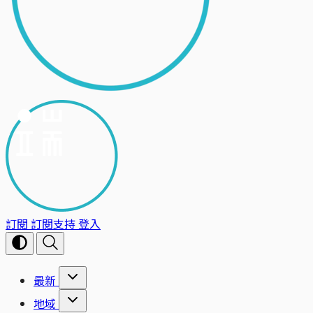
訂閱
訂閱支持
登入
最新
地域