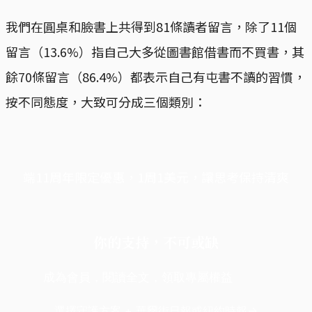
我們在圓桌和臉書上共得到81條讀者留言，除了11個
留言（13.6%）指自己大多從圖書館借書而不買書，其
餘70條留言（86.4%）都表示自己有屯書不讀的習慣，
按不同態度，大致可分成三個類別：
端11周年限定優惠，1周1美元，讓思考保持清爽
你的支持，不可或缺
成為會員，閱讀全文，領取專屬權益
選擇守護方案 + 華爾街日報或紐約時報