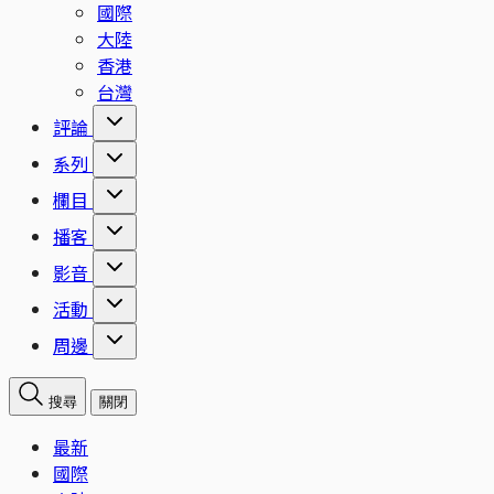
國際
大陸
香港
台灣
評論
系列
欄目
播客
影音
活動
周邊
搜尋
關閉
最新
國際