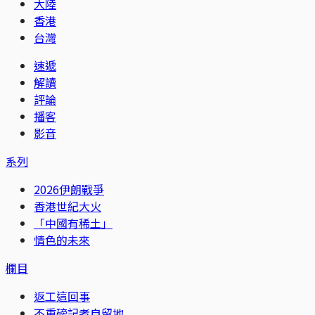
大陸
香港
台灣
速遞
解讀
評論
播客
影音
系列
2026伊朗戰爭
香港世紀大火
「中國有稀土」
情色的未來
欄目
返工這回事
不重磅記者自留地