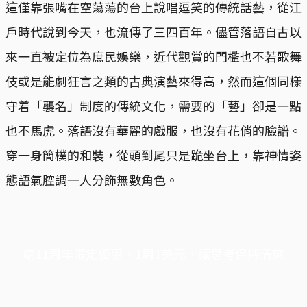
這僅靠張嘴在空蕩蕩的台上說唱逗笑的傳統話藝，從江
戶時代說到今天，也流傳了三四百年。儘管落語自古以
來一直被定位為庶民娛樂，近代觀賞的門檻也不若歌舞
伎或是能劇狂言之類的古典演藝來得高，然而這個同樣
守着「襲名」制度的傳統文化，需要的「藝」卻是一點
也不馬虎。落語沒有華麗的戲服，也沒有花俏的臉譜。
穿一身簡樸的和裝，從頭到尾只是跪坐台上，靠神情姿
態語氣腔調一人分飾無數角色。
端11周年限定優惠，1周1美元，讓思考保持清爽