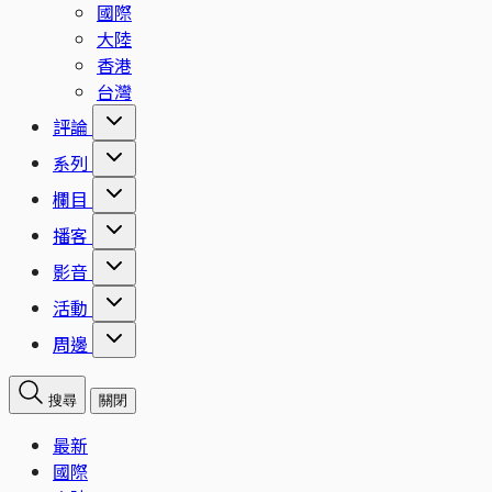
國際
大陸
香港
台灣
評論
系列
欄目
播客
影音
活動
周邊
搜尋
關閉
最新
國際