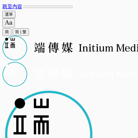
跳至內容
選單
简
简
|
繁