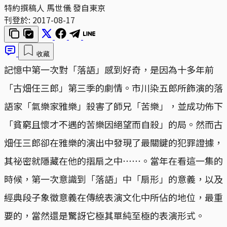
特約撰稿人 馬世儀 發自東京
刊登於:
2017-08-17
收藏
記憶中第一次對「落語」感到好奇，是因為十多年前
「古畑任三郎」第三季的劇情。市川染五郎所飾演的落
語家「氣樂家雅樂」殺害了師兄「苦樂」，並成功佈下
「貧窮且懷才不遇的苦樂因絕望而自殺」的局。然而古
畑任三郎卻在雅樂的演出中發現了最關鍵的犯罪證據，
其祕密就隱藏在他的摺扇之中⋯⋯。當年在看這一集的
時候，第一次意識到「落語」中「扇形」的意義，以及
經典段子象徵意義在傳統表演文化中所佔的地位，最重
要的，當然還是驚訝它極其單純至極的表演形式。