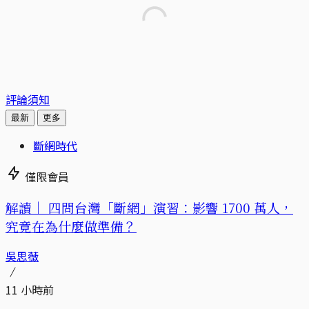
評論須知
最新
更多
斷網時代
僅限會員
解讀｜
四問台灣「斷網」演習：影響 1700 萬人，
究竟在為什麼做準備？
吳思薇
11 小時前