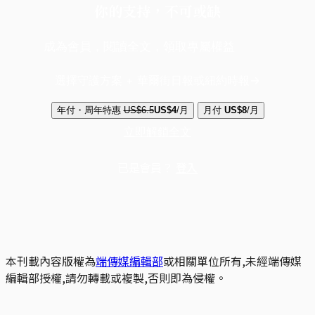
你的支持，不可或缺
成為會員，閱讀全文，領取專屬權益
選擇守護方案 + 華爾街日報或紐約時報
年付・周年特惠
US$6.5
US$4
/月
月付
US$8
/月
立即解鎖全文
已是會員？
登入
本刊載內容版權為
端傳媒編輯部
或相關單位所有,未經端傳媒
編輯部授權,請勿轉載或複製,否則即為侵權。