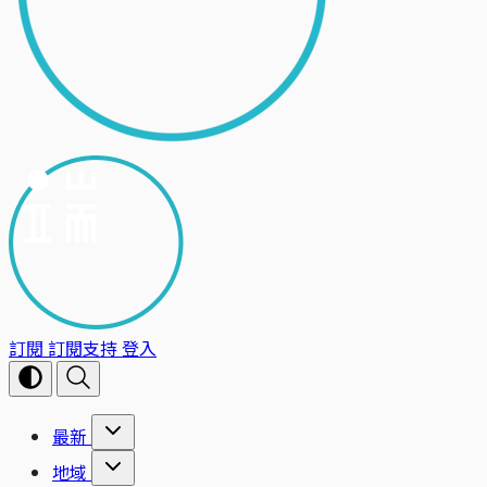
訂閱
訂閱支持
登入
最新
地域