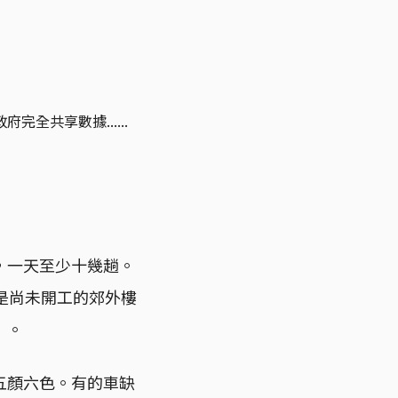
共享數據......
，一天至少十幾趟。
是尚未開工的郊外樓
」。
五顏六色。有的車缺