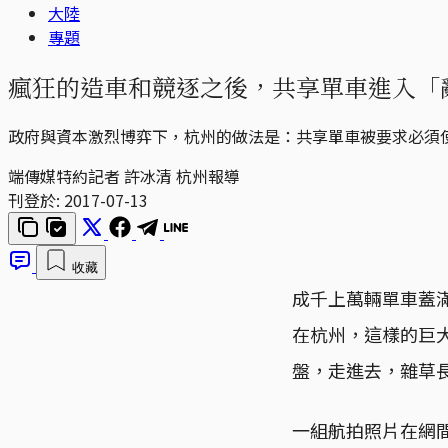
大陸
專題
瘋狂的造車和競逐之後，共享單車進入「
政府與資本激烈博弈下，杭州的做法是：共享單車被要求必須使用
端傳媒特約記者 許冰清 杭州報導
刊登於:
2017-07-13
收藏
成千上萬輛單車蓋
在杭州，這樣的巨
盤，走進去，雜草
一組航拍照片在網