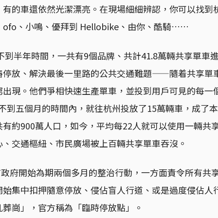
，有的車還依然光潔漂亮。在現場細細辨認，你可以找到
fo、小鳴、優拜到 Hellobike、由你、酷騎……
，不到半年時間，一共有9個品牌、共計41.8萬輛共享單車
樁停放、解決最後一里路的公共交通難題——隨着共享單
窮出現。他們爭相快速生產單車，並投到用戶可見的每一
ke，在不到五個月的時間內，就往杭州投放了15萬輛車，成
有約900萬人口，如今，平均每22人就可以使用一輛共
心、交通樞紐、市民廣場被上百輛共享單車吞沒。
州市政府開始為期兩個多月的整治行動，一方面責令所有共
開始集中扣押隨意停放、侵佔盲人行道、或是過度侵佔人
亂葬崗」，官方稱為「臨時停放點」。