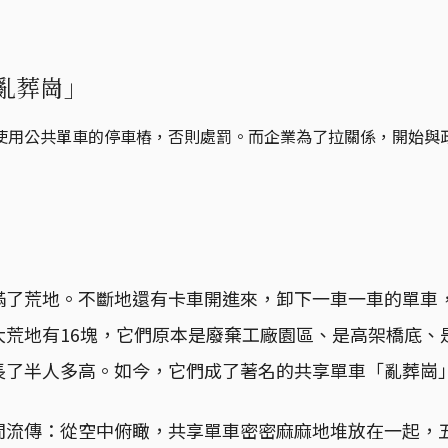
亂葬崗」
公共單車的停車樁，否則處罰。而企業為了拉關係，開始與政府完全
滿了荒地。不斷地還有卡車開進來，卸下一車一車的單車
大荒地有16塊，它們原本是廢棄工廠園區、是高架橋底、
長了半人多高。如今，它們成了著名的共享單車「亂葬崗
間流傳：從空中俯瞰，共享單車密密麻麻地堆放在一起，