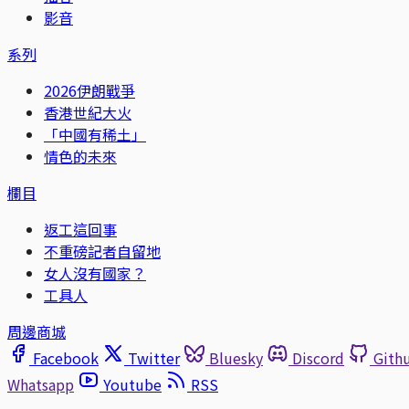
影音
系列
2026伊朗戰爭
香港世紀大火
「中國有稀土」
情色的未來
欄目
返工這回事
不重磅記者自留地
女人沒有國家？
工具人
周邊商城
Facebook
Twitter
Bluesky
Discord
Gith
Whatsapp
Youtube
RSS