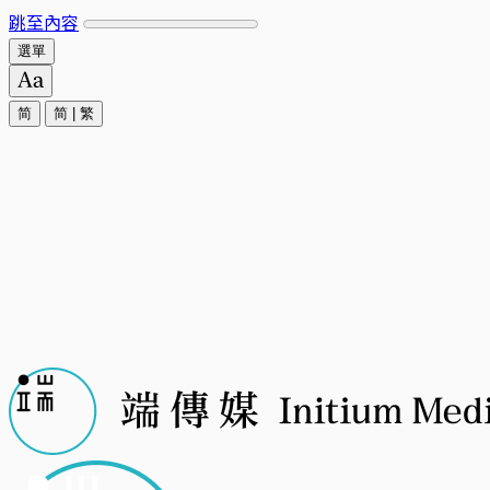
跳至內容
選單
简
简
|
繁