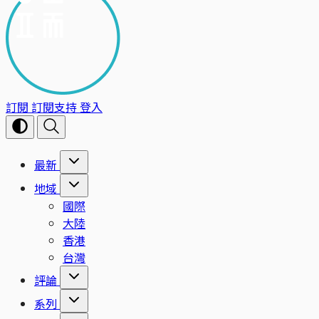
訂閱
訂閱支持
登入
最新
地域
國際
大陸
香港
台灣
評論
系列