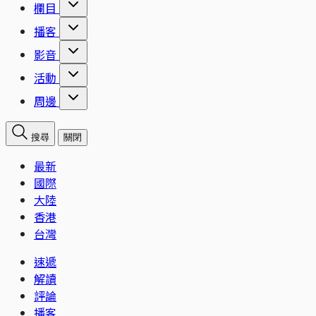
欄目
播客
影音
活動
周邊
搜尋
關閉
最新
國際
大陸
香港
台灣
速遞
解讀
評論
播客