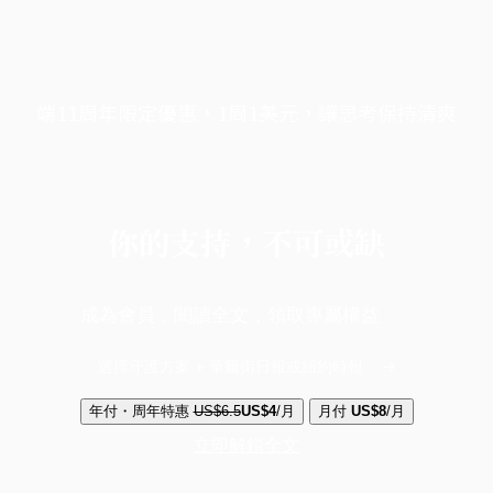
端11周年限定優惠，1周1美元，讓思考保持清爽
你的支持，不可或缺
成為會員，閱讀全文，領取專屬權益
選擇守護方案 + 華爾街日報或紐約時報
年付・周年特惠
US$6.5
US$4
/月
月付
US$8
/月
立即解鎖全文