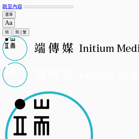
跳至內容
選單
简
简
|
繁