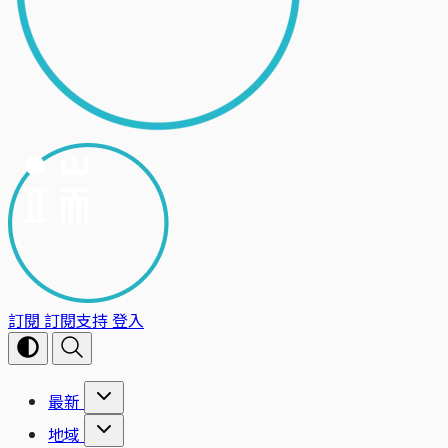
訂閱
訂閱支持
登入
最新
地域