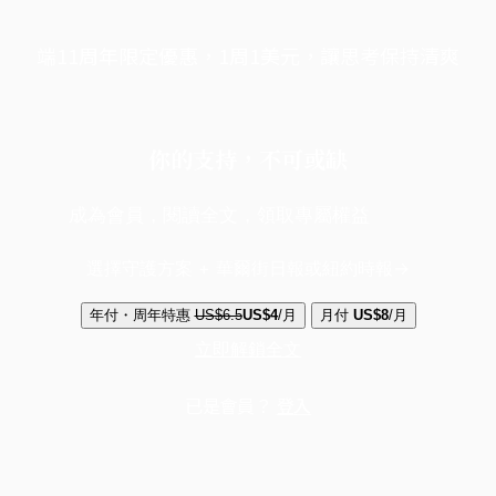
端11周年限定優惠，1周1美元，讓思考保持清爽
你的支持，不可或缺
成為會員，閱讀全文，領取專屬權益
選擇守護方案 + 華爾街日報或紐約時報
年付・周年特惠
US$6.5
US$4
/月
月付
US$8
/月
立即解鎖全文
已是會員？
登入