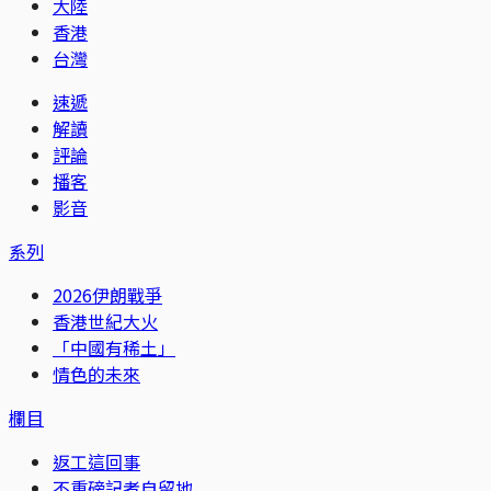
大陸
香港
台灣
速遞
解讀
評論
播客
影音
系列
2026伊朗戰爭
香港世紀大火
「中國有稀土」
情色的未來
欄目
返工這回事
不重磅記者自留地