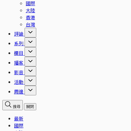
國際
大陸
香港
台灣
評論
系列
欄目
播客
影音
活動
周邊
搜尋
關閉
最新
國際