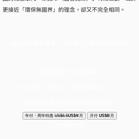
更接近「環保無國界」的理念，卻又不完全相同。
端11周年限定優惠，1周1美元，讓思考保持清爽
你的支持，不可或缺
成為會員，閱讀全文，領取專屬權益
選擇守護方案 + 華爾街日報或紐約時報
年付・周年特惠
US$6.5
US$4
/月
月付
US$8
/月
立即解鎖全文