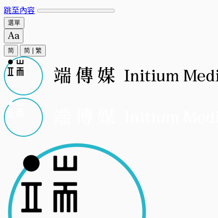
跳至內容
選單
简
简
|
繁