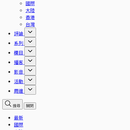
國際
大陸
香港
台灣
評論
系列
欄目
播客
影音
活動
周邊
搜尋
關閉
最新
國際