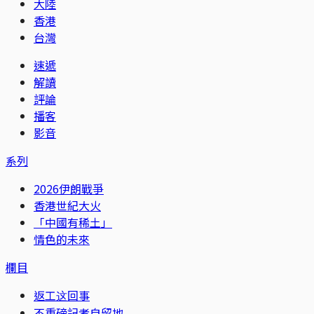
大陸
香港
台灣
速遞
解讀
評論
播客
影音
系列
2026伊朗戰爭
香港世紀大火
「中國有稀土」
情色的未來
欄目
返工这回事
不重磅記者自留地