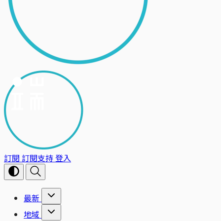
訂閱
訂閱支持
登入
最新
地域