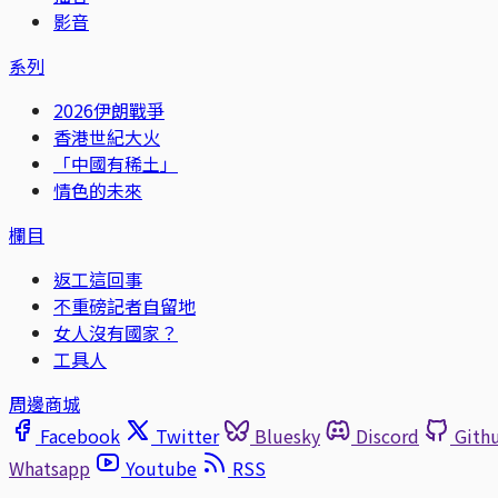
影音
系列
2026伊朗戰爭
香港世紀大火
「中國有稀土」
情色的未來
欄目
返工這回事
不重磅記者自留地
女人沒有國家？
工具人
周邊商城
Facebook
Twitter
Bluesky
Discord
Gith
Whatsapp
Youtube
RSS