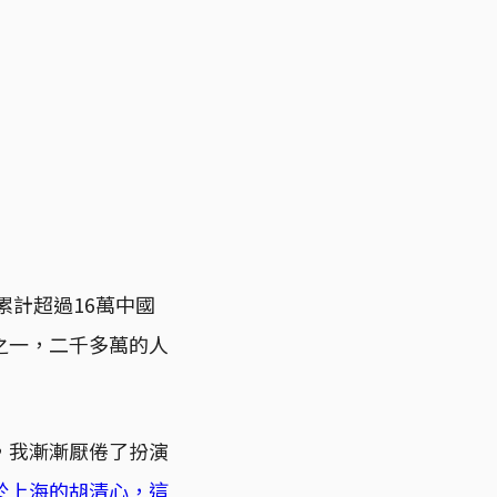
累計超過16萬中國
之一，二千多萬的人
，我漸漸厭倦了扮演
於上海的胡清心，這