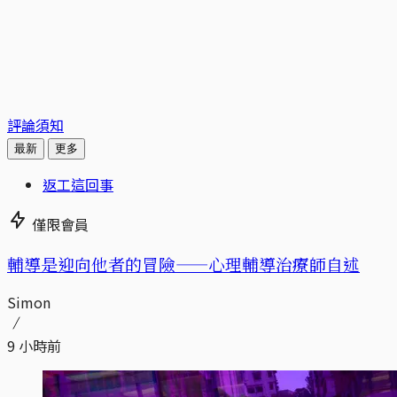
評論須知
最新
更多
返工這回事
僅限會員
輔導是迎向他者的冒險——心理輔導治療師自述
Simon
9 小時前