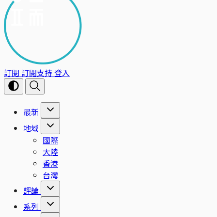
訂閱
訂閱支持
登入
最新
地域
國際
大陸
香港
台灣
評論
系列