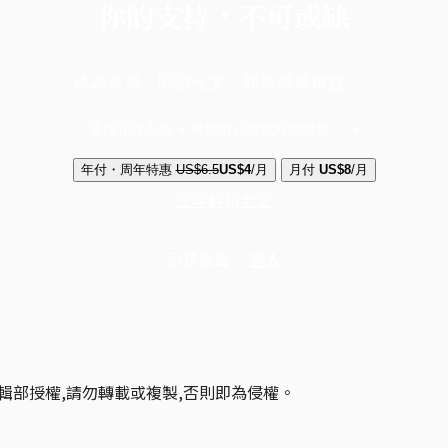
你的支持，不可或缺
成為會員，閱讀全文，領取專屬權益
選擇守護方案 + 華爾街日報或紐約時報
年付・周年特惠
US$6.5
US$4
/月
月付
US$8
/月
立即解鎖全文
已是會員？
登入
輯部授權,請勿轉載或複製,否則即為侵權。