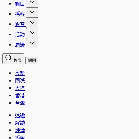
欄目
播客
影音
活動
周邊
搜尋
關閉
最新
國際
大陸
香港
台灣
速遞
解讀
評論
播客