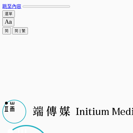
跳至內容
選單
简
简
|
繁