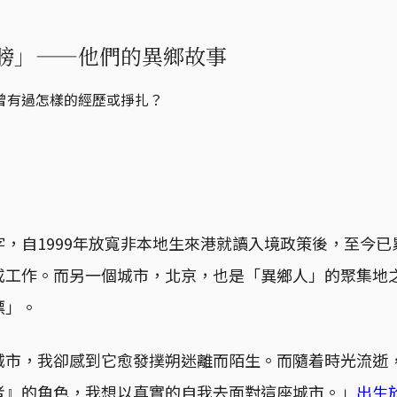
膀」——他們的異鄉故事
曾有過怎樣的經歷或掙扎？
，自1999年放寬非本地生來港就讀入境政策後，至今已
或工作。而另一個城市，北京，也是「異鄉人」的聚集地
漂」。
城市，我卻感到它愈發撲朔迷離而陌生。而隨着時光流逝
者』的角色，我想以真實的自我去面對這座城市。」
出生