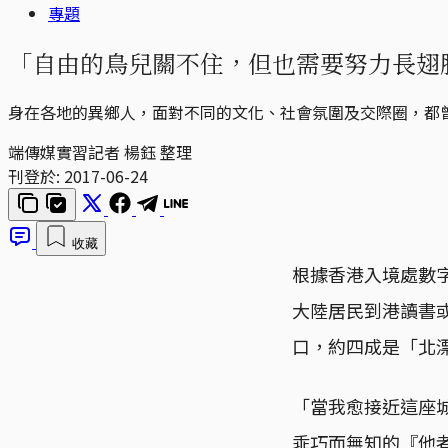
專題
「自由的鳥兒關不住，但也需要努力長翅
身在各地的異鄉人，面對不同的文化、社會氛圍及交際圈，都
端傳媒實習記者 楊鈺 整理
刊登於:
2017-06-24
收藏
根據香港入境處數字
大陸居民到港讀書
口，約四成是「北
「當我愈接近這座
乖巧而無知的『他