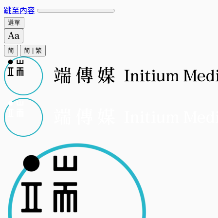
跳至內容
選單
简
简
|
繁