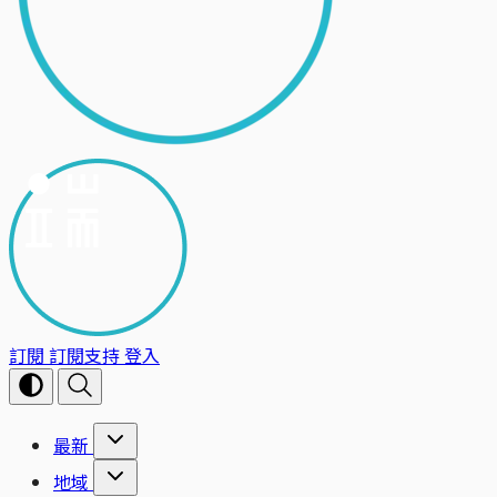
訂閱
訂閱支持
登入
最新
地域