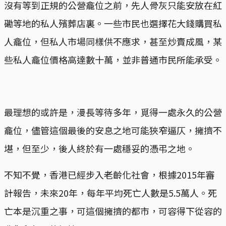
沒有等到正規的公營龕位之前，先人骨灰只能安放在紅
磡等地的私人殯葬店裏。一些市民也選擇花大錢購買私
人龕位，但私人市場同樣供不應求，甚至炒賣成風，某
些私人龕位價格高達數十萬，並非普通市民所能承受。
最理想的或許是，漫長等待多年，覓得一處永久的公營
龕位，儘管這個最後的安息之地可能狹窄逼仄，擁擠不
堪，但至少，後人終於有一處穩妥的憑弔之地。
不知不覺，香港已經步入老齡化社會，根據2015年審
計報告，未來20年，每年平均死亡人數是5.5萬人。死
亡本是沉重之事，可這個擁擠的都市，可容得下從容的