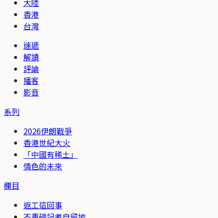
大陸
香港
台灣
速遞
解讀
評論
播客
影音
系列
2026伊朗戰爭
香港世紀大火
「中國有稀土」
情色的未來
欄目
返工這回事
不重磅記者自留地