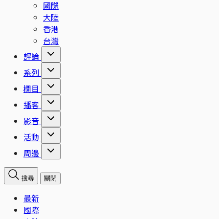
國際
大陸
香港
台灣
評論
系列
欄目
播客
影音
活動
周邊
搜尋
關閉
最新
國際