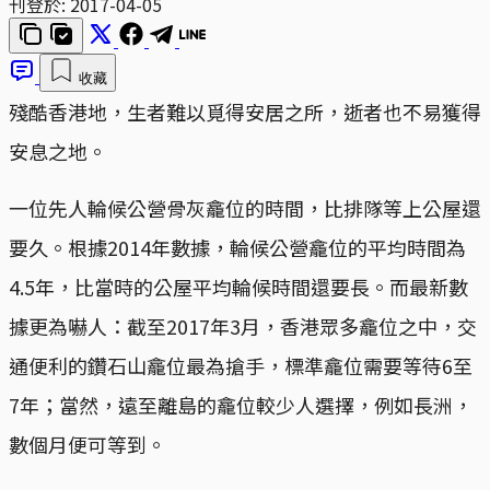
刊登於:
2017-04-05
收藏
殘酷香港地，生者難以覓得安居之所，逝者也不易獲得
安息之地。
一位先人輪候公營骨灰龕位的時間，比排隊等上公屋還
要久。根據2014年數據，輪候公營龕位的平均時間為
4.5年，比當時的公屋平均輪候時間還要長。而最新數
據更為嚇人：截至2017年3月，香港眾多龕位之中，交
通便利的鑽石山龕位最為搶手，標準龕位需要等待6至
7年；當然，遠至離島的龕位較少人選擇，例如長洲，
數個月便可等到。