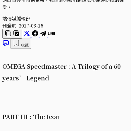
愛。
端傳媒編輯部
刊登於:
2017-03-16
收藏
OMEGA Speedmaster : A Trilogy of a 60
years’ Legend
PART III : The Icon