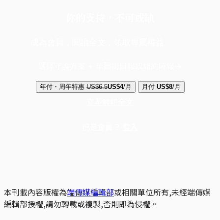
你的支持，不可或缺
成為會員，閱讀全文，領取專屬權益
選擇守護方案 + 華爾街日報或紐約時報
年付・周年特惠
US$6.5
US$4
/月
月付
US$8
/月
立即解鎖全文
已是會員？
登入
本刊載內容版權為
端傳媒編輯部
或相關單位所有,未經端傳媒
編輯部授權,請勿轉載或複製,否則即為侵權。