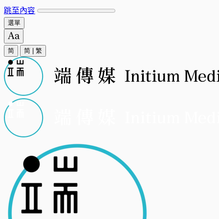
跳至內容
選單
简
简
|
繁