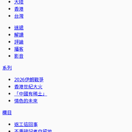
大陸
香港
台灣
速遞
解讀
評論
播客
影音
系列
2026伊朗戰爭
香港世紀大火
「中國有稀土」
情色的未來
欄目
返工這回事
不重磅記者自留地