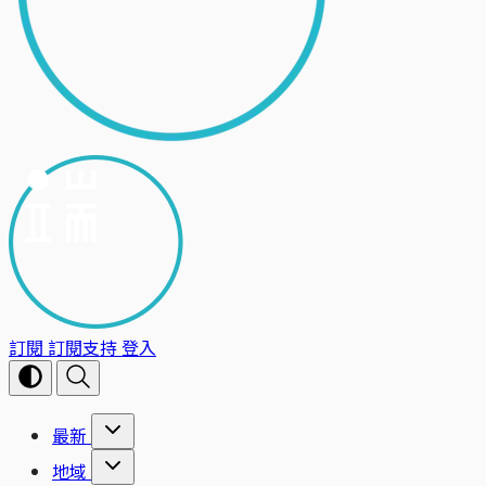
訂閱
訂閱支持
登入
最新
地域