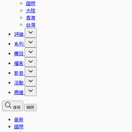
國際
大陸
香港
台灣
評論
系列
欄目
播客
影音
活動
周邊
搜尋
關閉
最新
國際