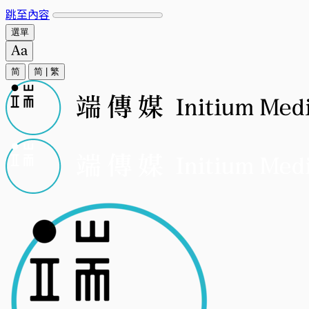
跳至內容
選單
简
简
|
繁