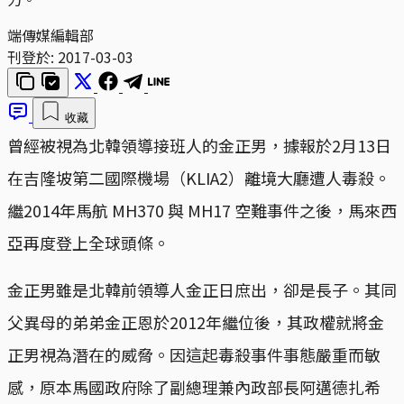
端傳媒編輯部
刊登於:
2017-03-03
收藏
曾經被視為北韓領導接班人的金正男，據報於2月13日
在吉隆坡第二國際機場（KLIA2）離境大廳遭人毒殺。
繼2014年馬航 MH370 與 MH17 空難事件之後，馬來西
亞再度登上全球頭條。
金正男雖是北韓前領導人金正日庶出，卻是長子。其同
父異母的弟弟金正恩於2012年繼位後，其政權就將金
正男視為潛在的威脅。因這起毒殺事件事態嚴重而敏
感，原本馬國政府除了副總理兼內政部長阿邁德扎希