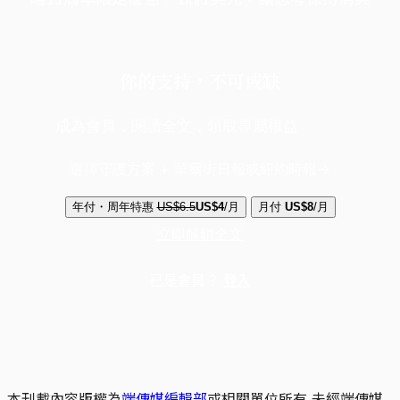
你的支持，不可或缺
成為會員，閱讀全文，領取專屬權益
選擇守護方案 + 華爾街日報或紐約時報
年付・周年特惠
US$6.5
US$4
/月
月付
US$8
/月
立即解鎖全文
已是會員？
登入
本刊載內容版權為
端傳媒編輯部
或相關單位所有,未經端傳媒