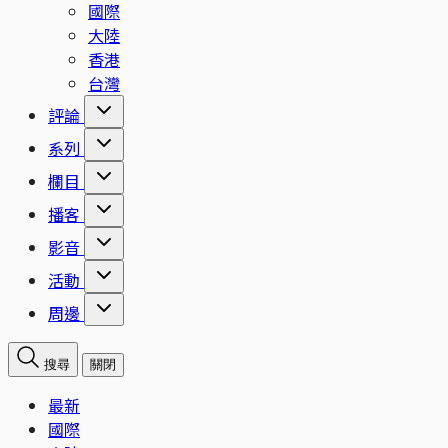
國際
大陸
香港
台灣
評論
系列
欄目
播客
影音
活動
周邊
搜尋
關閉
最新
國際