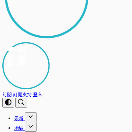
訂閱
訂閱支持
登入
最新
地域