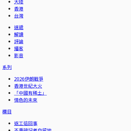
大陸
香港
台灣
速遞
解讀
評論
播客
影音
系列
2026伊朗戰爭
香港世紀大火
「中國有稀土」
情色的未來
欄目
返工這回事
不重磅記者自留地