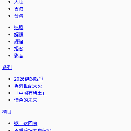
大陸
香港
台灣
速遞
解讀
評論
播客
影音
系列
2026伊朗戰爭
香港世紀大火
「中國有稀土」
情色的未來
欄目
返工这回事
不重磅記者自留地