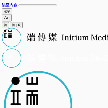
跳至內容
選單
简
简
|
繁