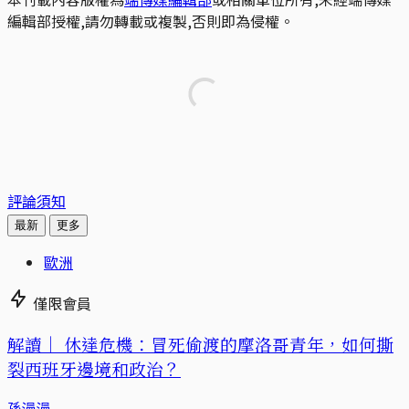
編輯部授權,請勿轉載或複製,否則即為侵權。
評論須知
最新
更多
歐洲
僅限會員
解讀｜
休達危機：冒死偷渡的摩洛哥青年，如何撕
裂西班牙邊境和政治？
孫漫漫