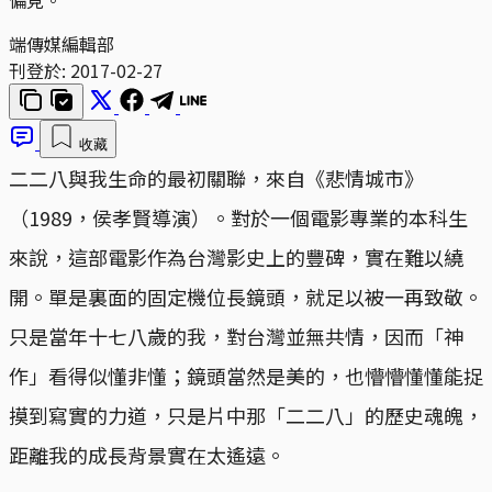
端傳媒編輯部
刊登於:
2017-02-27
收藏
二二八與我生命的最初關聯，來自《悲情城市》
（1989，侯孝賢導演）。對於一個電影專業的本科生
來說，這部電影作為台灣影史上的豐碑，實在難以繞
開。單是裏面的固定機位長鏡頭，就足以被一再致敬。
只是當年十七八歲的我，對台灣並無共情，因而「神
作」看得似懂非懂；鏡頭當然是美的，也懵懵懂懂能捉
摸到寫實的力道，只是片中那「二二八」的歷史魂魄，
距離我的成長背景實在太遙遠。