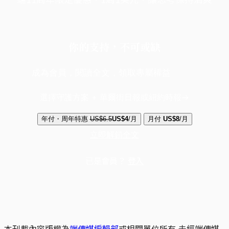
你的支持，不可或缺
成為會員，閱讀全文，領取專屬權益
選擇守護方案 + 華爾街日報或紐約時報
年付・周年特惠
US$6.5
US$4
/月
月付
US$8
/月
立即解鎖全文
已是會員？
登入
本刊載內容版權為
端傳媒編輯部
或相關單位所有,未經端傳媒