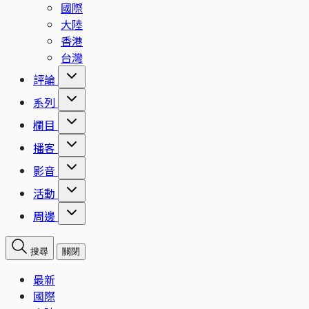
國際
大陸
香港
台灣
評論
系列
欄目
播客
影音
活動
周邊
搜尋
關閉
最新
國際