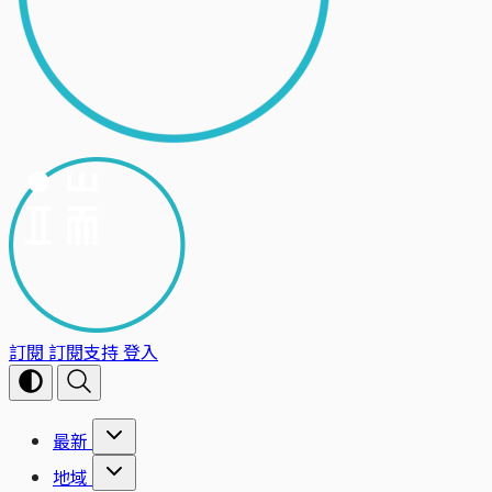
訂閱
訂閱支持
登入
最新
地域