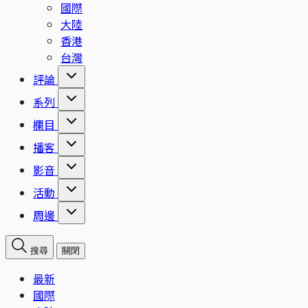
國際
大陸
香港
台灣
評論
系列
欄目
播客
影音
活動
周邊
搜尋
關閉
最新
國際