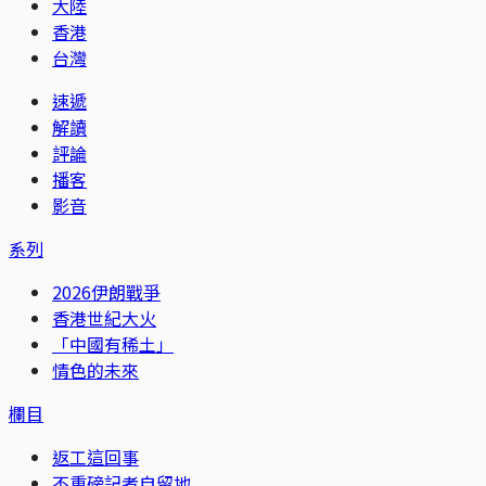
大陸
香港
台灣
速遞
解讀
評論
播客
影音
系列
2026伊朗戰爭
香港世紀大火
「中國有稀土」
情色的未來
欄目
返工這回事
不重磅記者自留地