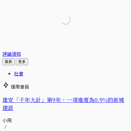
評論須知
最新
更多
社會
僅限會員
​​雄安「千年大計」第9年，一項進度為0.9%的新城
建設
小飛