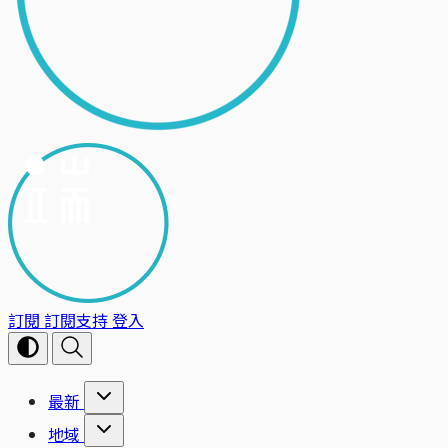
訂閱
訂閱支持
登入
最新
地域