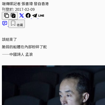
端傳媒記者 張書瑋 發自香港
刊登於:
2017-02-09
收藏
該結束了
脆弱的船體在內部粉碎了舵
——中國詩人 孟浪