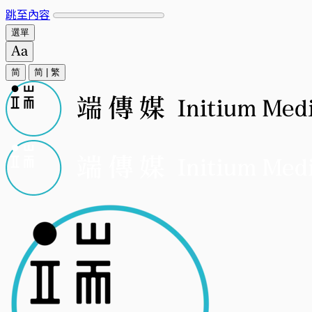
跳至內容
選單
简
简
|
繁