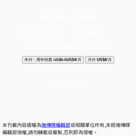
你的支持，不可或缺
成為會員，閱讀全文，領取專屬權益
選擇守護方案 + 華爾街日報或紐約時報
年付・周年特惠
US$6.5
US$4
/月
月付
US$8
/月
立即解鎖全文
已是會員？
登入
本刊載內容版權為
端傳媒編輯部
或相關單位所有,未經端傳媒
編輯部授權,請勿轉載或複製,否則即為侵權。