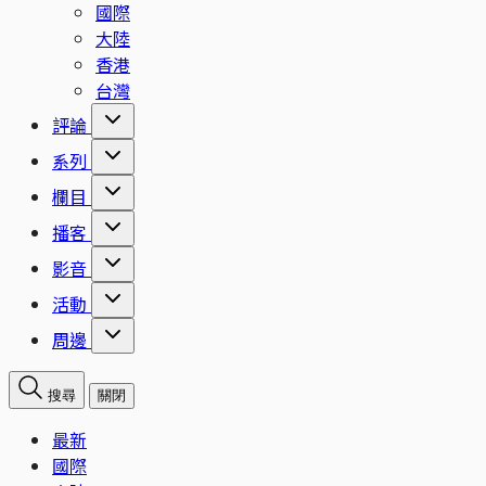
國際
大陸
香港
台灣
評論
系列
欄目
播客
影音
活動
周邊
搜尋
關閉
最新
國際