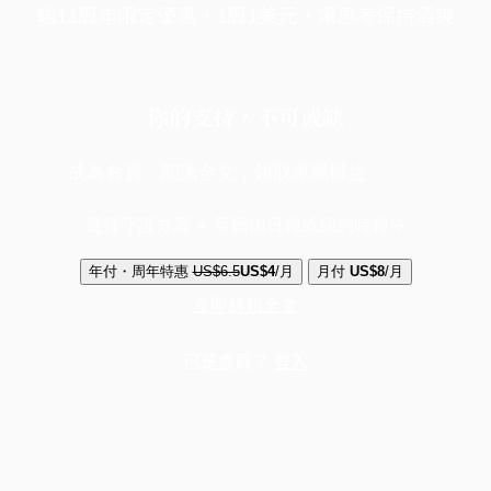
端11周年限定優惠，1周1美元，讓思考保持清爽
你的支持，不可或缺
成為會員，閱讀全文，領取專屬權益
選擇守護方案 + 華爾街日報或紐約時報
年付・周年特惠
US$6.5
US$4
/月
月付
US$8
/月
立即解鎖全文
已是會員？
登入