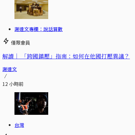
謝達文專欄：說話算數
僅限會員
解讀｜
「跨國鎮壓」指南：如何在他國打壓異議？
謝達文
12 小時前
台灣