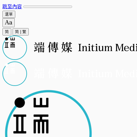
跳至內容
選單
简
简
|
繁