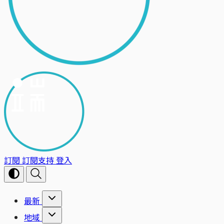
訂閱
訂閱支持
登入
最新
地域