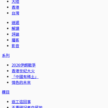
大陸
香港
台灣
速遞
解讀
評論
播客
影音
系列
2026伊朗戰爭
香港世紀大火
「中國有稀土」
情色的未來
欄目
返工這回事
不重磅記者自留地