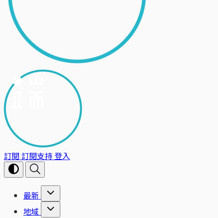
訂閱
訂閱支持
登入
最新
地域