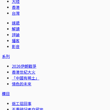
大陸
香港
台灣
速遞
解讀
評論
播客
影音
系列
2026伊朗戰爭
香港世紀大火
「中國有稀土」
情色的未來
欄目
返工這回事
不重磅記者自留地