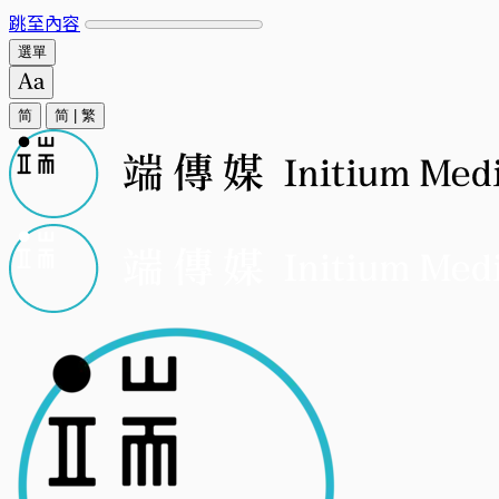
跳至內容
選單
简
简
|
繁