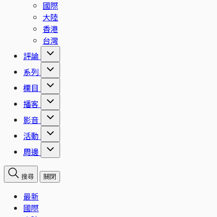
國際
大陸
香港
台灣
評論
系列
欄目
播客
影音
活動
周邊
搜尋
關閉
最新
國際