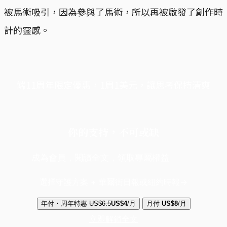
被馬術吸引，因為參與了馬術，所以再被啟發了創作時
計的靈感。
端11周年限定優惠，1周1美元，讓思考保持清爽
你的支持，不可或缺
成為會員，閱讀全文，領取專屬權益
選擇守護方案 + 華爾街日報或紐約時報
年付・周年特惠
US$6.5
US$4
/月
月付
US$8
/月
立即解鎖全文