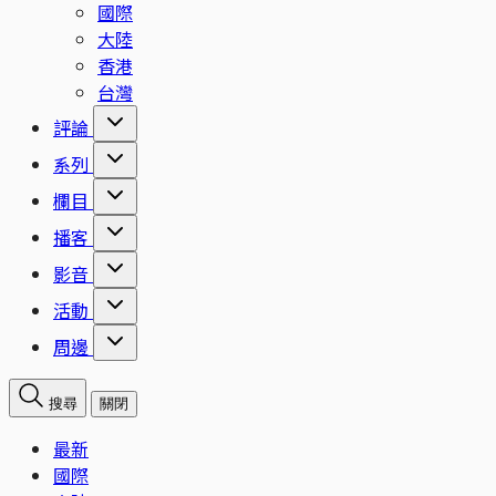
國際
大陸
香港
台灣
評論
系列
欄目
播客
影音
活動
周邊
搜尋
關閉
最新
國際