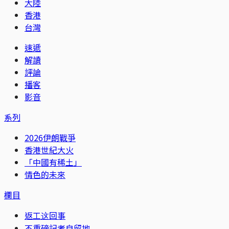
大陸
香港
台灣
速遞
解讀
評論
播客
影音
系列
2026伊朗戰爭
香港世紀大火
「中國有稀土」
情色的未來
欄目
返工这回事
不重磅記者自留地