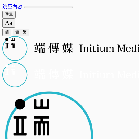
跳至內容
選單
简
简
|
繁