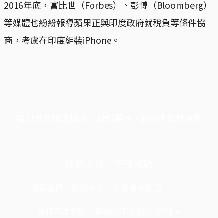
2016年底，富比世（Forbes）、彭博（Bloomberg）
等媒體也紛紛報導蘋果正與印度政府就稅負等條件協
商，考慮在印度組裝iPhone。
端11周年限定優惠，1周1美元，讓思考保持清爽
你的支持，不可或缺
成為會員，閱讀全文，領取專屬權益
選擇守護方案 + 華爾街日報或紐約時報