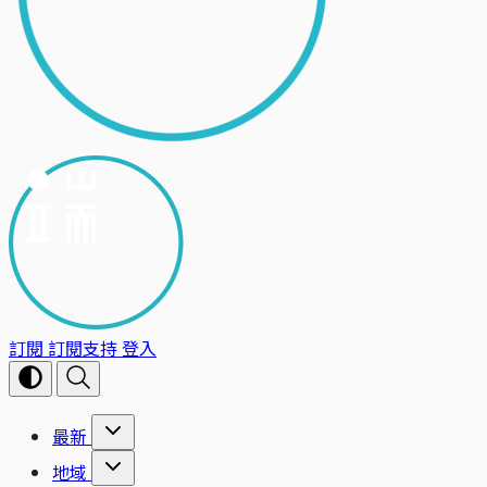
訂閱
訂閱支持
登入
最新
地域