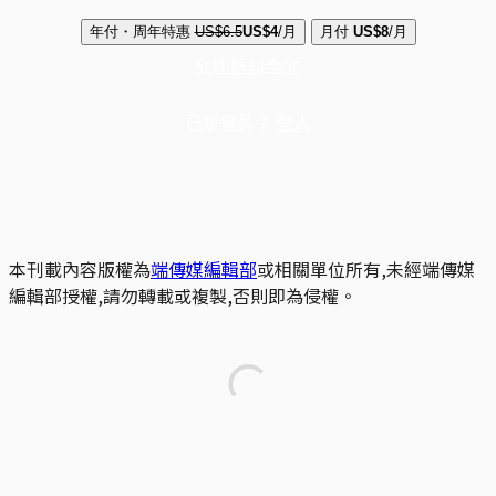
年付・周年特惠
US$6.5
US$4
/月
月付
US$8
/月
立即解鎖全文
已是會員？
登入
本刊載內容版權為
端傳媒編輯部
或相關單位所有,未經端傳媒
編輯部授權,請勿轉載或複製,否則即為侵權。