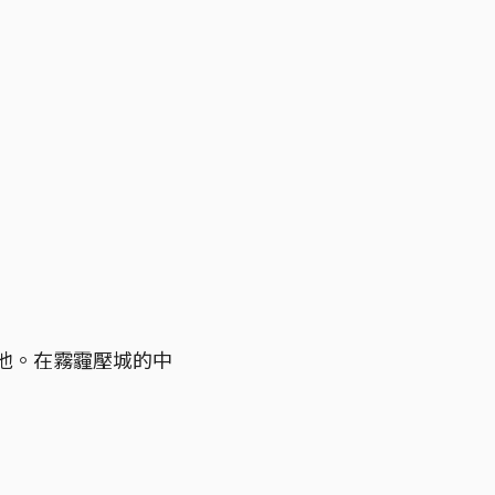
醒他。在霧霾壓城的中