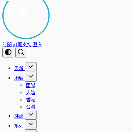
訂閱
訂閱支持
登入
最新
地域
國際
大陸
香港
台灣
評論
系列