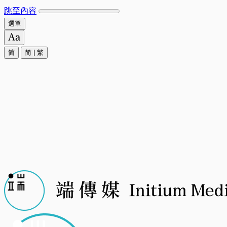
跳至內容
選單
简
简
|
繁