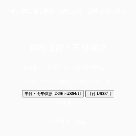
端11周年限定優惠，1周1美元，讓思考保持清爽
你的支持，不可或缺
成為會員，閱讀全文，領取專屬權益
選擇守護方案 + 華爾街日報或紐約時報
年付・周年特惠
US$6.5
US$4
/月
月付
US$8
/月
立即解鎖全文
已是會員？
登入