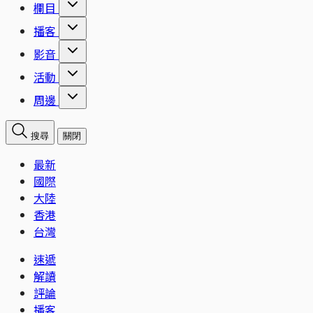
欄目
播客
影音
活動
周邊
搜尋
關閉
最新
國際
大陸
香港
台灣
速遞
解讀
評論
播客