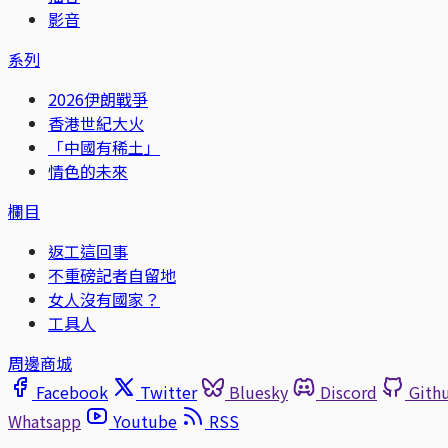
影音
系列
2026伊朗戰爭
香港世紀大火
「中國有稀土」
情色的未來
欄目
返工這回事
不重磅記者自留地
女人沒有國家？
工具人
周邊商城
Facebook
Twitter
Bluesky
Discord
Gith
Whatsapp
Youtube
RSS