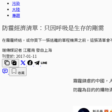
污染
大陸
專題
防霾經濟清單：只因呼吸是生存的剛需
在霧霾終結，或你買下一張逃離的單程機票之前，這張清單會
端傳媒記者 江雁南 發自上海
刊登於:
2017-01-11
收藏
霧霾肆虐的中國，
防霾為目的的購物