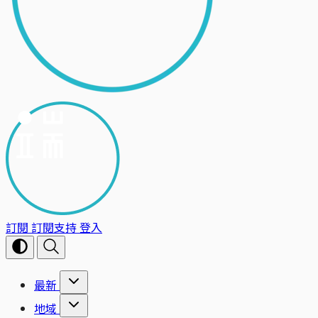
訂閱
訂閱支持
登入
最新
地域