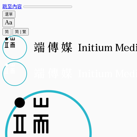
跳至內容
選單
简
简
|
繁