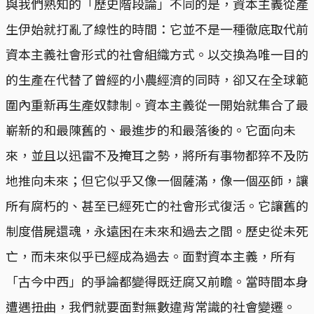
與我們熟知的「歷史階段論」不同的是，資本主義從產
生伊始就打亂了線性的時間：它並不是一種徹底取代前
資本主義社會形式的社會組織方式。以交換為唯一目的
的生產在代替了曾經的小農經濟的同時，卻又在全球範
圍內重新再生產奴隸制。資本主義從一開始就集合了最
嶄新的和最陳舊的、最進步的和最落後的。它面向未
來，並且以迅雷不及掩耳之勢，將所有事物都猝不及防
地推向未來；但它似乎又像一個薩滿，像一個巫師，讓
所有腐朽的、甚至已經死亡的社會形式復活。它讓舊的
制度借屍還魂，永遠困在未來和過去之間。歷史從未死
亡，而未來似乎已經成為過去。面對資本主義，所有
「古今中西」的爭論都變得既迂腐又前瞻。當時間本身
遭遇扭曲，我們就要面對無數違背常識的社會變遷。