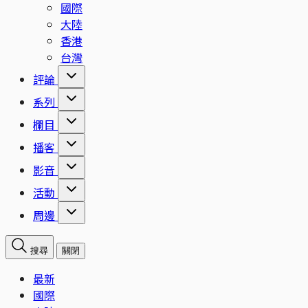
國際
大陸
香港
台灣
評論
系列
欄目
播客
影音
活動
周邊
搜尋
關閉
最新
國際