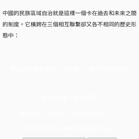
中國的民族區域自治就是這樣一個卡在過去和未來之間
的制度。它橫跨在三個相互聯繫卻又各不相同的歷史形
態中：
端11周年限定優惠，1周1美元，讓思考保持清爽
你的支持，不可或缺
成為會員，閱讀全文，領取專屬權益
選擇守護方案 + 華爾街日報或紐約時報