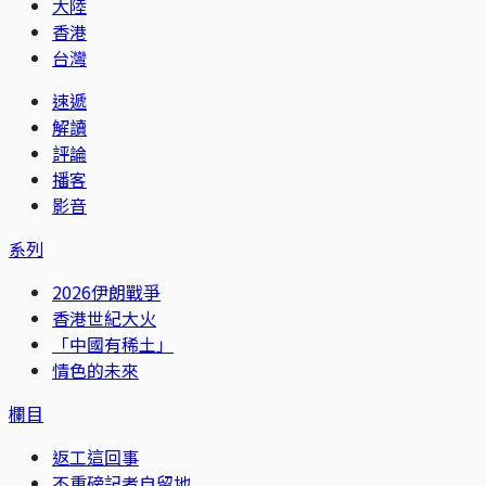
大陸
香港
台灣
速遞
解讀
評論
播客
影音
系列
2026伊朗戰爭
香港世紀大火
「中國有稀土」
情色的未來
欄目
返工這回事
不重磅記者自留地