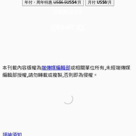
年付・周年特惠
US$6.5
US$4
/月
月付
US$8
/月
立即解鎖全文
已是會員？
登入
本刊載內容版權為
端傳媒編輯部
或相關單位所有,未經端傳媒
編輯部授權,請勿轉載或複製,否則即為侵權。
評論須知