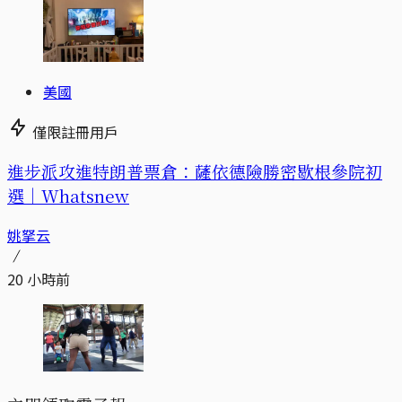
美國
僅限註冊用戶
進步派攻進特朗普票倉：薩依德險勝密歇根參院初
選｜Whatsnew
姚拏云
20 小時前