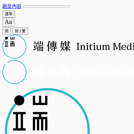
跳至內容
選單
简
简
|
繁