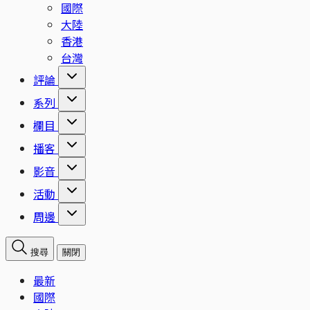
國際
大陸
香港
台灣
評論
系列
欄目
播客
影音
活動
周邊
搜尋
關閉
最新
國際