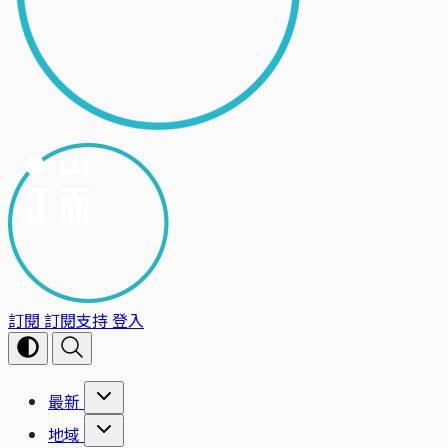
訂閱
訂閱支持
登入
最新
地域