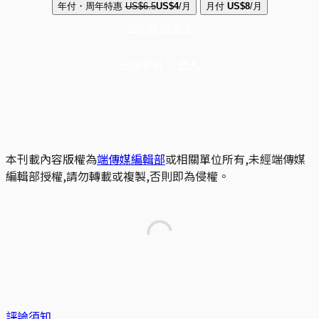
年付・周年特惠
US$6.5
US$4
/月
月付
US$8
/月
立即解鎖全文
已是會員？
登入
本刊載內容版權為
端傳媒編輯部
或相關單位所有,未經端傳媒
編輯部授權,請勿轉載或複製,否則即為侵權。
評論須知