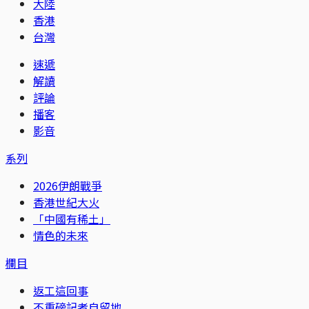
大陸
香港
台灣
速遞
解讀
評論
播客
影音
系列
2026伊朗戰爭
香港世紀大火
「中國有稀土」
情色的未來
欄目
返工這回事
不重磅記者自留地