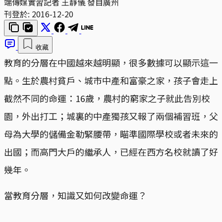
端傳媒實習記者 王靜儀 發自廣州
刊登於:
2016-12-20
收藏
教育的分層在中國越來越明顯，很多數據可以顯示這一
點。生於農村貧戶、城市中產和富豪之家，孩子會走上
截然不同的命運：16歲，農村的窮家之子就此告別校
園，外出打工；城裏的中產獨孩又報了兩個補習班，父
母為大學的儲備金勒緊腰帶，瞄準國際學校或者未來的
出國；而高門大戶的繼承人，已經在西方名校就讀了好
幾年。
當教育分層，知識又如何改變命運？