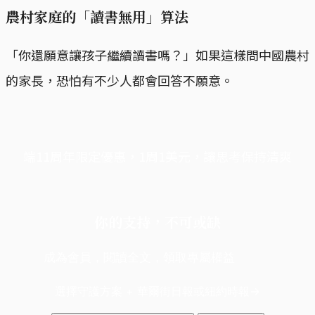
農村家庭的「讀書無用」算法
「你還願意讓孩子繼續讀書嗎？」如果這樣問中國農村
的家長，恐怕有不少人都會回答不願意。
端11周年限定優惠，1周1美元，讓思考保持清爽
你的支持，不可或缺
成為會員，閱讀全文，領取專屬權益
選擇守護方案 + 華爾街日報或紐約時報