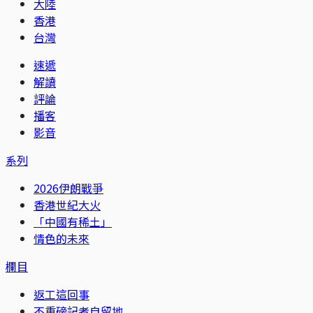
大陸
香港
台灣
速遞
解讀
評論
播客
影音
系列
2026伊朗戰爭
香港世紀大火
「中國有稀土」
情色的未來
欄目
返工這回事
不重磅記者自留地