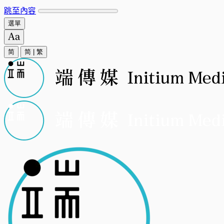
跳至內容
選單
简
简
|
繁