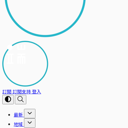
訂閱
訂閱支持
登入
最新
地域