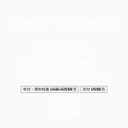
端11周年限定優惠，1周1美元，讓思考保持清爽
你的支持，不可或缺
成為會員，閱讀全文，領取專屬權益
選擇守護方案 + 華爾街日報或紐約時報
年付・周年特惠
US$6.5
US$4
/月
月付
US$8
/月
立即解鎖全文
已是會員？
登入