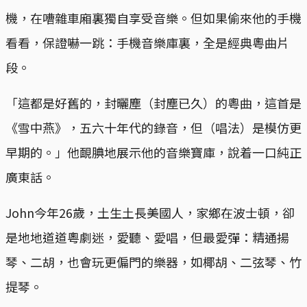
機，在嘈雜車廂裏獨自享受音樂。但如果偷來他的手機
看看，保證嚇一跳：手機音樂庫裏，全是經典粵曲片
段。
「這都是好舊的，封曬塵（封塵已久）的粵曲，這首是
《雪中燕》，五六十年代的錄音，但（唱法）是模仿更
早期的。」他靦腆地展示他的音樂寶庫，說着一口純正
廣東話。
John今年26歲，土生土長美國人，家鄉在波士頓，卻
是地地道道粵劇迷，愛聽、愛唱，但最愛彈：精通揚
琴、二胡，也會玩更偏門的樂器，如椰胡、二弦琴、竹
提琴。