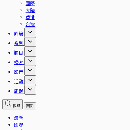
國際
大陸
香港
台灣
評論
系列
欄目
播客
影音
活動
周邊
搜尋
關閉
最新
國際