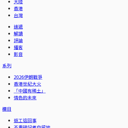
大陸
香港
台灣
速遞
解讀
評論
播客
影音
系列
2026伊朗戰爭
香港世紀大火
「中國有稀土」
情色的未來
欄目
返工這回事
不重磅記者自留地