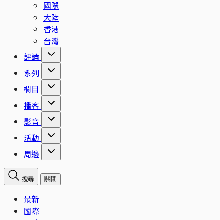
國際
大陸
香港
台灣
評論
系列
欄目
播客
影音
活動
周邊
搜尋
關閉
最新
國際