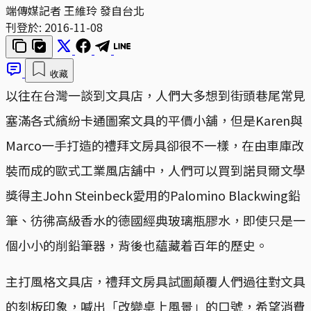
端傳媒記者 王維玲 發自台北
刊登於:
2016-11-08
收藏
以往在台灣一談到文具店，人們大多想到街頭巷尾常見
塞滿各式繽紛卡通圖案文具的平價小舖，但是Karen與
Marco一手打造的禮拜文房具卻很不一樣，在由車庫改
裝而成的歐式工業風店舖中，人們可以買到諾貝爾文學
獎得主John Steinbeck愛用的Palomino Blackwing鉛
筆、彷彿高級香水的德國經典玻璃瓶膠水，即使只是一
個小小的削鉛筆器，背後也蘊藏着百年的歷史。
主打風格文具店，禮拜文房具試圖顛覆人們過往對文具
的刻板印象，喊出「改變桌上風景」的口號，希望消費