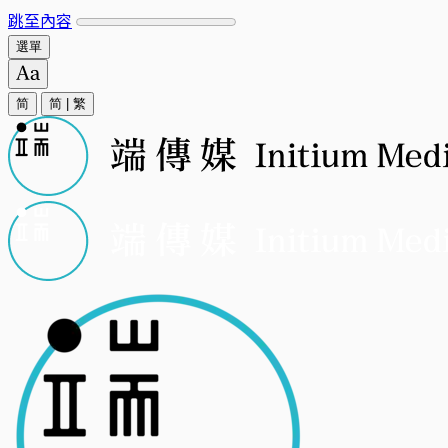
跳至內容
選單
简
简
|
繁