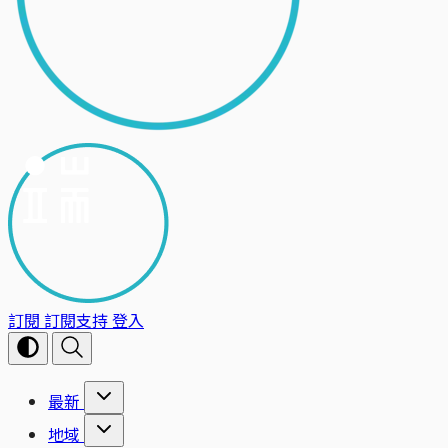
訂閱
訂閱支持
登入
最新
地域