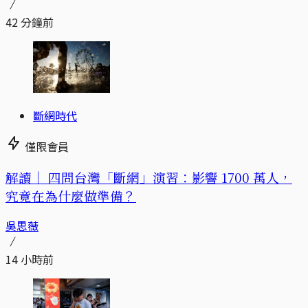
42 分鐘前
斷網時代
僅限會員
解讀｜
四問台灣「斷網」演習：影響 1700 萬人，
究竟在為什麼做準備？
吳思薇
14 小時前