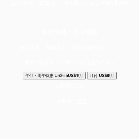
端11周年限定優惠，1周1美元，讓思考保持清爽
你的支持，不可或缺
成為會員，閱讀全文，領取專屬權益
選擇守護方案 + 華爾街日報或紐約時報
年付・周年特惠
US$6.5
US$4
/月
月付
US$8
/月
立即解鎖全文
已是會員？
登入