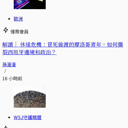
歐洲
僅限會員
解讀｜
休達危機：冒死偷渡的摩洛哥青年，如何撕
裂西班牙邊境和政治？
孫漫漫
16 小時前
WSJ守護精選