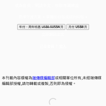
成為會員，閱讀全文，領取專屬權益
選擇守護方案 + 華爾街日報或紐約時報
年付・周年特惠
US$6.5
US$4
/月
月付
US$8
/月
立即解鎖全文
已是會員？
登入
本刊載內容版權為
端傳媒編輯部
或相關單位所有,未經端傳媒
編輯部授權,請勿轉載或複製,否則即為侵權。