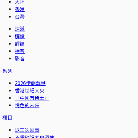
大陸
香港
台灣
速遞
解讀
評論
播客
影音
系列
2026伊朗戰爭
香港世紀大火
「中國有稀土」
情色的未來
欄目
返工这回事
不重磅記者自留地