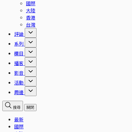
國際
大陸
香港
台灣
評論
系列
欄目
播客
影音
活動
周邊
搜尋
關閉
最新
國際