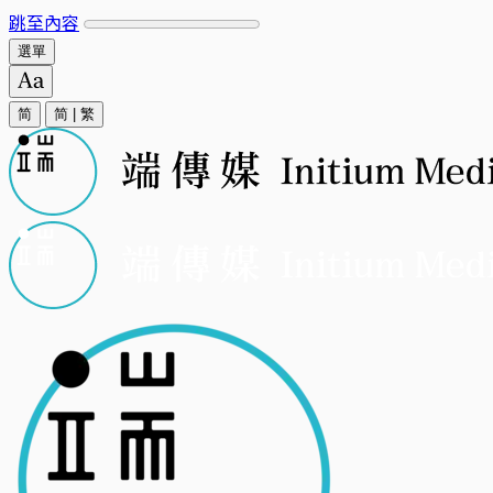
跳至內容
選單
简
简
|
繁