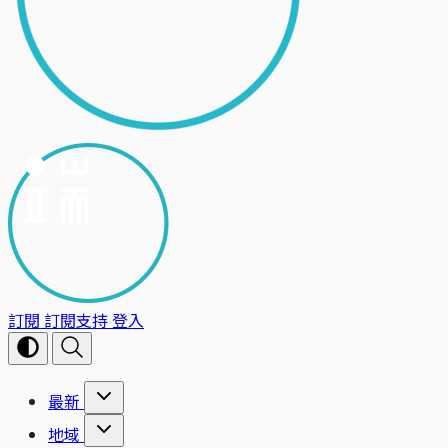
訂閱
訂閱支持
登入
最新
地域