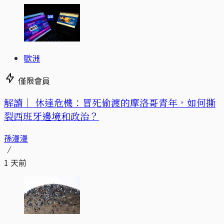
歐洲
僅限會員
解讀｜
休達危機：冒死偷渡的摩洛哥青年，如何撕
裂西班牙邊境和政治？
孫漫漫
1 天前