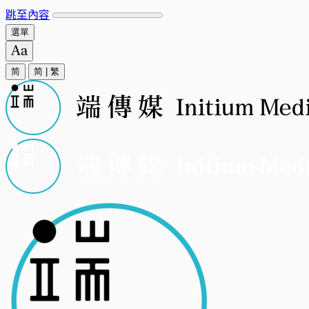
跳至內容
選單
简
简
|
繁