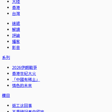
大陸
香港
台灣
速遞
解讀
評論
播客
影音
系列
2026伊朗戰爭
香港世紀大火
「中國有稀土」
情色的未來
欄目
返工这回事
不重磅記者自留地