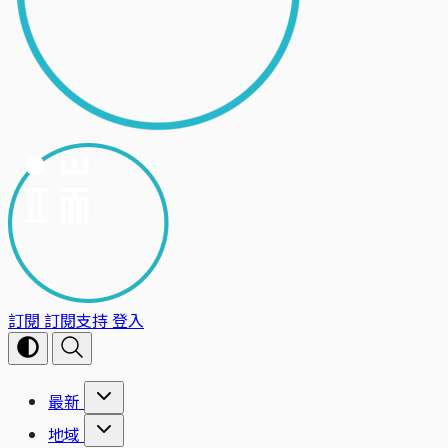
訂閱
訂閱支持
登入
最新
地域