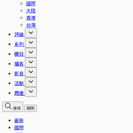
國際
大陸
香港
台灣
評論
系列
欄目
播客
影音
活動
周邊
搜尋
關閉
最新
國際