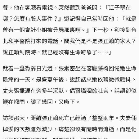
餐，他在客廳看電視。突然聽到爸爸問：『江子翠在
哪？怎麼有殺人事件？』還記得自己當時回他：『就是
曾有一個會計小姐被分屍那裏啊。』下一秒，卻接到台
北和平醫院打來的電話，問我們是不是張正翰的家人？
說正翰到院時，就已經沒有生命跡象了……」
就着一盞微弱日光燈，張素密坐在客廳藤椅回憶她生命
最痛的一天。是盛夏午後，說起話來她依舊微微顫抖。
丈夫張振源在旁多半沉默，偶爾囁嚅欲吐言，話語卻似
鯁在喉間，繞了幾回，又嚥下。
訪談那天，距離張正翰死亡已經過了整整兩年。夫妻倆
掉淚的次數雖然減少，痛楚卻沒有隨時間流逝，而是化