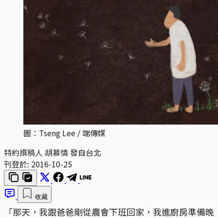
圖：Tseng Lee / 端傳媒
特約撰稿人 胡慕情 發自台北
刊登於:
2016-10-25
收藏
「那天，我跟爸爸剛從農會下班回家，我進廚房準備晚