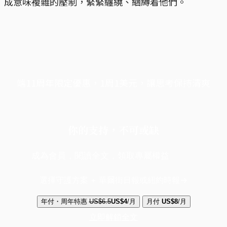
成意味複雜的壓制，緊緊纏繞、綑縛着他們。
端11周年限定優惠，1周1美元，讓思考保持清爽
你的支持，不可或缺
成為會員，閱讀全文，領取專屬權益
選擇守護方案 + 華爾街日報或紐約時報
年付・周年特惠
US$6.5
US$4
/月
月付
US$8
/月
立即解鎖全文