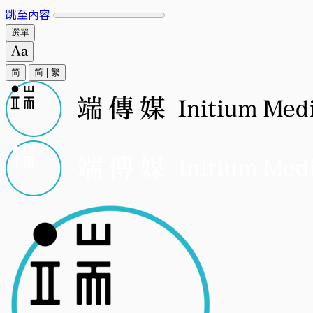
跳至內容
選單
简
简
|
繁