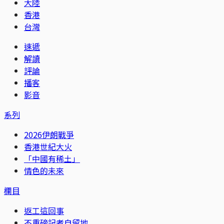
大陸
香港
台灣
速遞
解讀
評論
播客
影音
系列
2026伊朗戰爭
香港世紀大火
「中國有稀土」
情色的未來
欄目
返工這回事
不重磅記者自留地