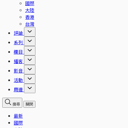
國際
大陸
香港
台灣
評論
系列
欄目
播客
影音
活動
周邊
搜尋
關閉
最新
國際