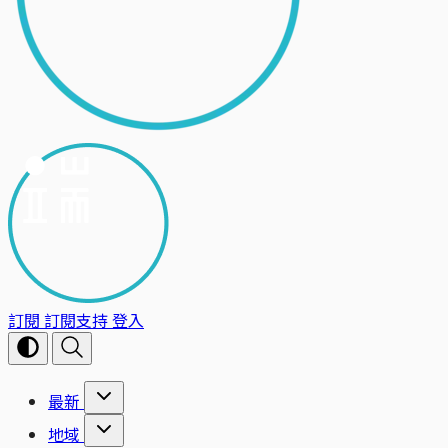
訂閱
訂閱支持
登入
最新
地域