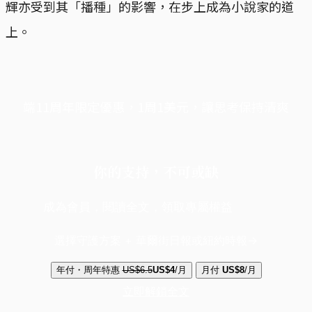
輝亦受到其「播種」的影響，在步上成為小說家的道
上。
端11周年限定優惠，1周1美元，讓思考保持清爽
你的支持，不可或缺
成為會員，閱讀全文，領取專屬權益
選擇守護方案 + 華爾街日報或紐約時報
年付・周年特惠
US$6.5
US$4
/月
月付
US$8
/月
立即解鎖全文