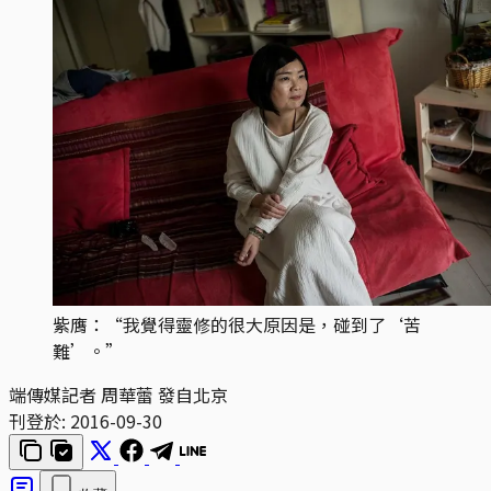
紫膺：“我覺得靈修的很大原因是，碰到了‘苦
難’。”
端傳媒記者 周華蕾 發自北京
刊登於:
2016-09-30