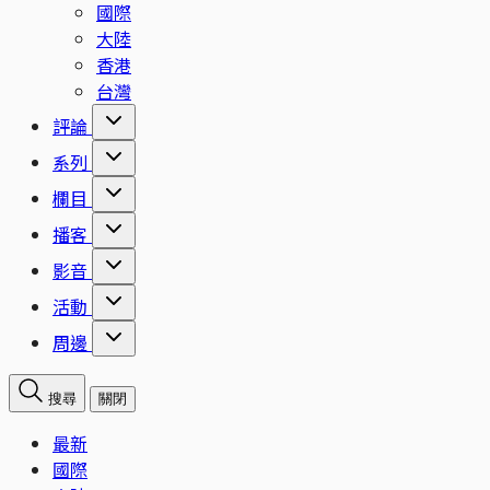
國際
大陸
香港
台灣
評論
系列
欄目
播客
影音
活動
周邊
搜尋
關閉
最新
國際