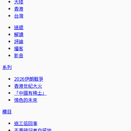
大陸
香港
台灣
速遞
解讀
評論
播客
影音
系列
2026伊朗戰爭
香港世紀大火
「中國有稀土」
情色的未來
欄目
返工這回事
不重磅記者自留地