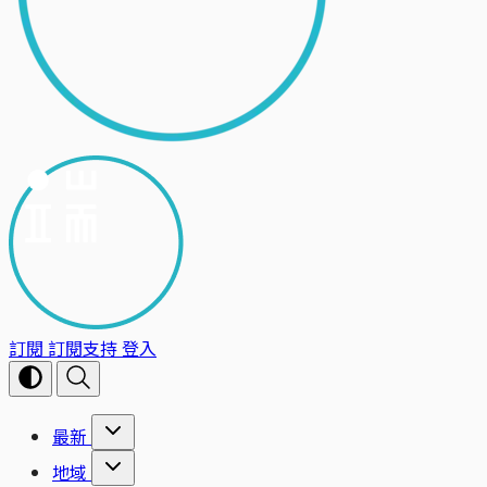
訂閱
訂閱支持
登入
最新
地域