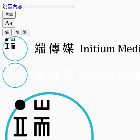
跳至內容
選單
简
简
|
繁