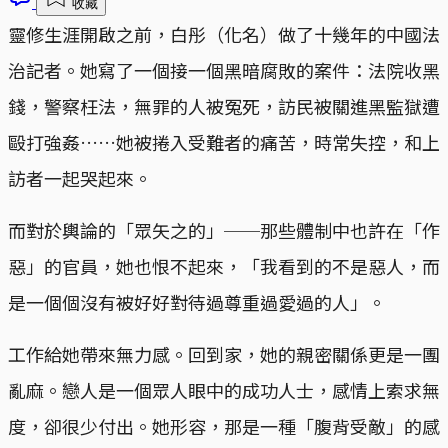
收藏
靈修生涯開啟之前，白彤（化名）做了十幾年的中國法
治記者。她寫了一個接一個黑暗腐敗的案件：法院收黑
錢，警察枉法，無罪的人被冤死，訪民被關進黑監獄遭
毆打強姦……她被捲入受難者的痛苦，時常失控，和上
訪者一起哭起來。
而對於輿論的「眾矢之的」──那些體制中也許在「作
惡」的官員，她也恨不起來，「我看到的不是惡人，而
是一個個沒有被好好對待過尊重過愛過的人」。
工作給她帶來無力感。回到家，她的親密關係更是一團
亂麻。戀人是一個眾人眼中的成功人士，感情上索求無
度，卻很少付出。她形容，那是一種「腹背受敵」的感