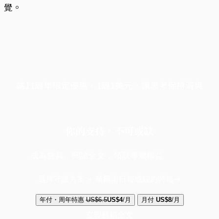
覺。
端11周年限定優惠，1周1美元，讓思考保持清爽
你的支持，不可或缺
成為會員，閱讀全文，領取專屬權益
選擇守護方案 + 華爾街日報或紐約時報
年付・周年特惠
US$6.5
US$4
/月
月付
US$8
/月
立即解鎖全文