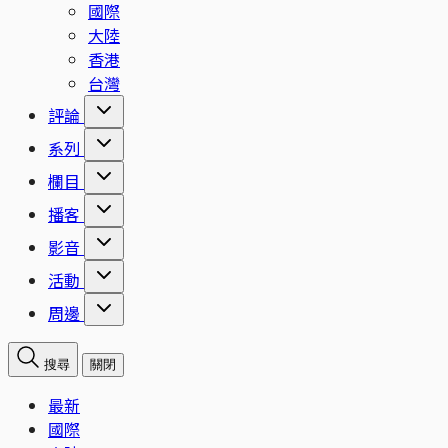
國際
大陸
香港
台灣
評論
系列
欄目
播客
影音
活動
周邊
搜尋
關閉
最新
國際