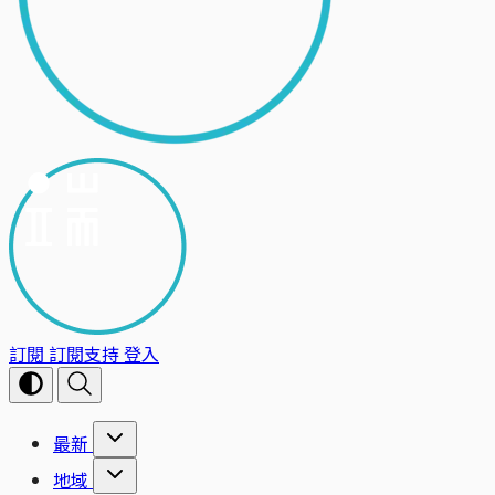
訂閱
訂閱支持
登入
最新
地域