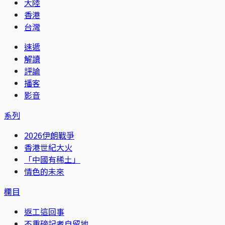
大陸
香港
台灣
速遞
解讀
評論
播客
影音
系列
2026伊朗戰爭
香港世紀大火
「中國有稀土」
情色的未來
欄目
返工這回事
不重磅記者自留地