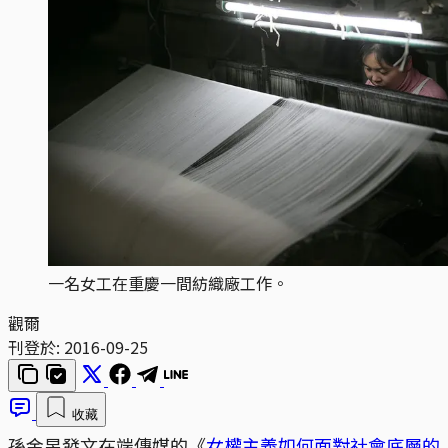
一名女工在重慶一間紡織廠工作。
觀爾
刊登於:
2016-09-25
收藏
孫金昱發文在端傳媒的《
女權主義如何面對社會底層的