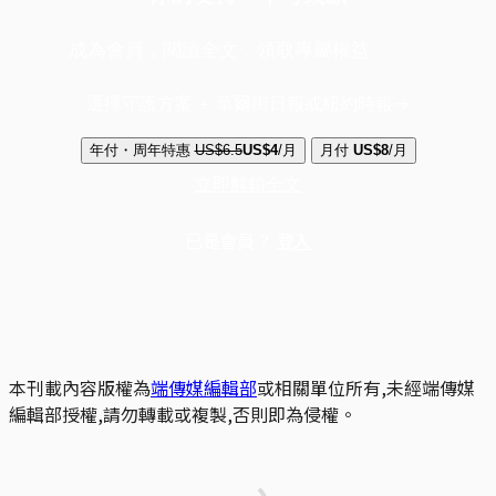
成為會員，閱讀全文，領取專屬權益
選擇守護方案 + 華爾街日報或紐約時報
年付・周年特惠
US$6.5
US$4
/月
月付
US$8
/月
立即解鎖全文
已是會員？
登入
本刊載內容版權為
端傳媒編輯部
或相關單位所有,未經端傳媒
編輯部授權,請勿轉載或複製,否則即為侵權。