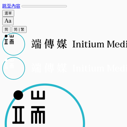
跳至內容
選單
简
简
|
繁