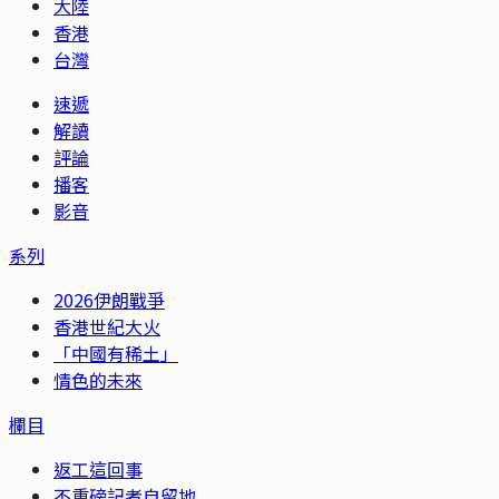
大陸
香港
台灣
速遞
解讀
評論
播客
影音
系列
2026伊朗戰爭
香港世紀大火
「中國有稀土」
情色的未來
欄目
返工這回事
不重磅記者自留地