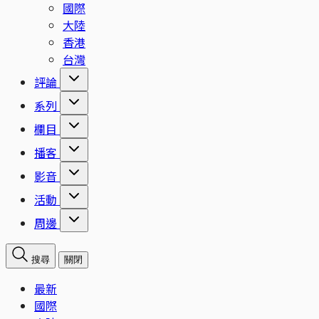
國際
大陸
香港
台灣
評論
系列
欄目
播客
影音
活動
周邊
搜尋
關閉
最新
國際