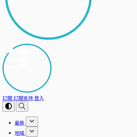
訂閱
訂閱支持
登入
最新
地域