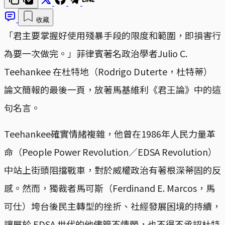
收藏
「君主要掌握好使用殘暴手段的限度和範圍，即損害行
為要一次做完。」菲律賓著名政治學者Julio C.
Teehankee 在杜特地（Rodrigo Duterte，杜特蒂）
論文簡報的最後一頁，放著馬基維利《君王論》中的這
句名言。
Teehankee確實情緒複雜，他曾在1986年人民力量革
命（People Power Revolution／EDSA Revolution）
中站上街頭阻擋戰車，對於威權政治有著根深蒂固的反
感。然而，獨裁者馬可斯（Ferdinand E. Marcos，馬
可仕）垮台後民主轉型的挫折、社經發展困境的持續，
讓屬於 EDSA 世代的他儘管不情願，也不得不承認杜特