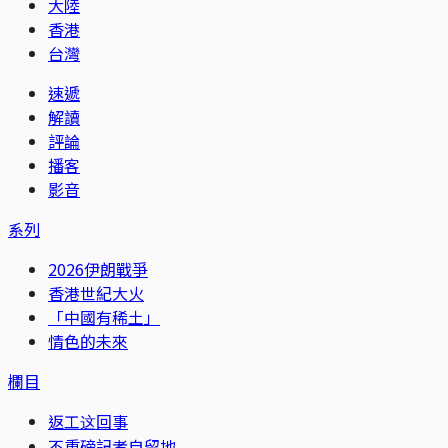
大陸
香港
台灣
速遞
解讀
評論
播客
影音
系列
2026伊朗戰爭
香港世紀大火
「中國有稀土」
情色的未來
欄目
返工这回事
不重磅記者自留地