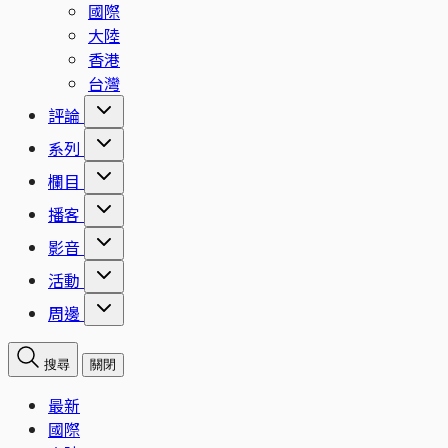
國際
大陸
香港
台灣
評論
系列
欄目
播客
影音
活動
周邊
搜尋
關閉
最新
國際