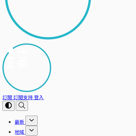
訂閱
訂閱支持
登入
最新
地域