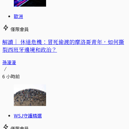
歐洲
僅限會員
解讀｜
休達危機：冒死偷渡的摩洛哥青年，如何撕
裂西班牙邊境和政治？
孫漫漫
6 小時前
WSJ守護精選
僅限會員