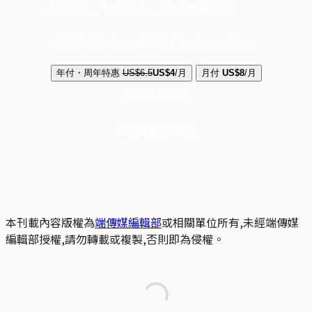
成為會員，閱讀全文，領取專屬權益
選擇守護方案 + 華爾街日報或紐約時報
年付・周年特惠
US$6.5
US$4
/月
月付
US$8
/月
立即解鎖全文
已是會員？
登入
本刊載內容版權為
端傳媒編輯部
或相關單位所有,未經端傳媒
編輯部授權,請勿轉載或複製,否則即為侵權。