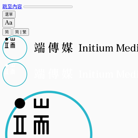
跳至內容
選單
简
简
|
繁