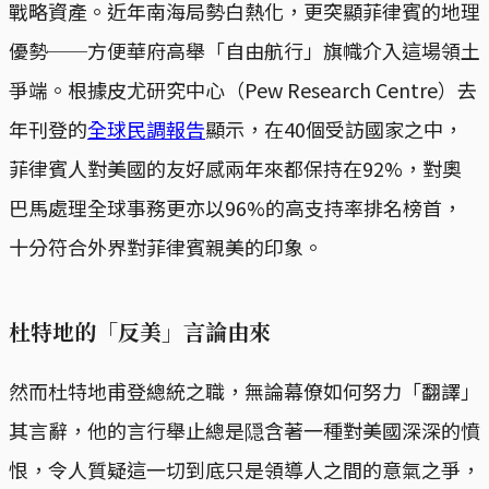
戰略資產。近年南海局勢白熱化，更突顯菲律賓的地理
優勢──方便華府高舉「自由航行」旗幟介入這場領土
爭端。根據皮尤研究中心（Pew Research Centre）去
年刊登的
全球民調報告
顯示，在40個受訪國家之中，
菲律賓人對美國的友好感兩年來都保持在92%，對奧
巴馬處理全球事務更亦以96%的高支持率排名榜首，
十分符合外界對菲律賓親美的印象。
杜特地的「反美」言論由來
然而杜特地甫登總統之職，無論幕僚如何努力「翻譯」
其言辭，他的言行舉止總是隠含著一種對美國深深的憤
恨，令人質疑這一切到底只是領導人之間的意氣之爭，