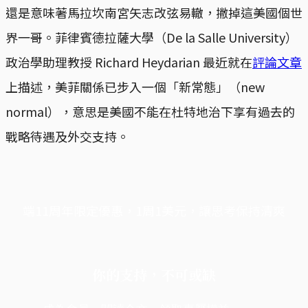
還是意味著馬拉坎南宮矢志改弦易轍，撇掉這美國個世
界一哥。菲律賓德拉薩大學（De la Salle University）
政治學助理教授 Richard Heydarian 最近就在
評論文章
上描述，美菲關係已步入一個「新常態」（new
normal），意思是美國不能在杜特地治下享有過去的
戰略待遇及外交支持。
端11周年限定優惠，1周1美元，讓思考保持清爽
你的支持，不可或缺