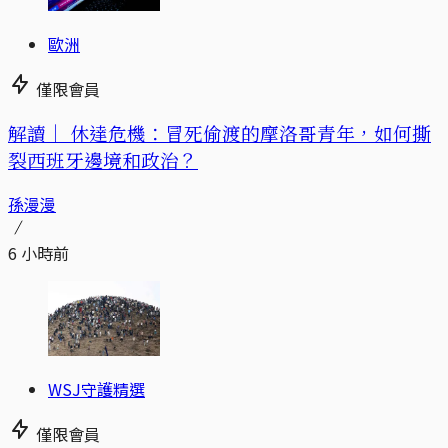
歐洲
僅限會員
解讀｜
休達危機：冒死偷渡的摩洛哥青年，如何撕
裂西班牙邊境和政治？
孫漫漫
6 小時前
WSJ守護精選
僅限會員