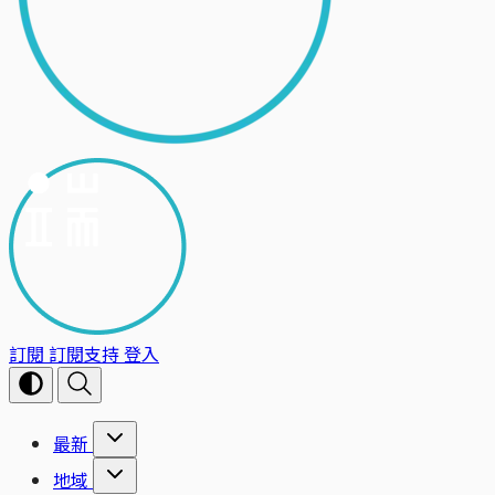
訂閱
訂閱支持
登入
最新
地域