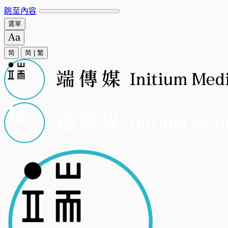
跳至內容
選單
简
简
|
繁