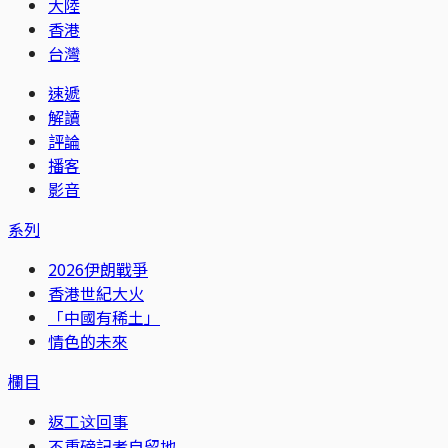
大陸
香港
台灣
速遞
解讀
評論
播客
影音
系列
2026伊朗戰爭
香港世紀大火
「中國有稀土」
情色的未來
欄目
返工这回事
不重磅記者自留地