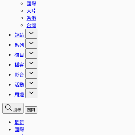
國際
大陸
香港
台灣
評論
系列
欄目
播客
影音
活動
周邊
搜尋
關閉
最新
國際