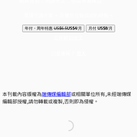
成為會員，閱讀全文，領取專屬權益
選擇守護方案 + 華爾街日報或紐約時報
年付・周年特惠
US$6.5
US$4
/月
月付
US$8
/月
立即解鎖全文
已是會員？
登入
本刊載內容版權為
端傳媒編輯部
或相關單位所有,未經端傳媒
編輯部授權,請勿轉載或複製,否則即為侵權。