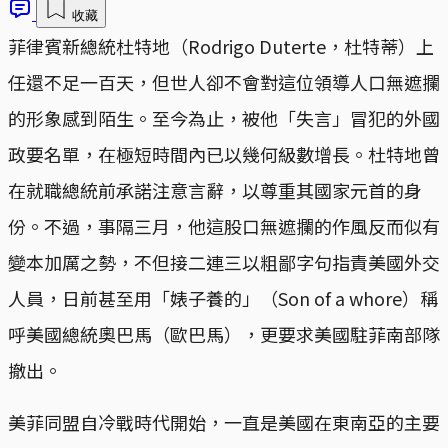
收藏
菲律賓新總統杜特地（Rodrigo Duterte，杜特蒂）上
任還不足一百天，但世人卻不會對這位領導人口無遮攔
的形象感到陌生。至今為止，被他「失言」冒犯的外國
政要名單，在極短時間內已以幾何級數增長。杜特地曾
在就職總統前承諾注意言辭，以尊重其國家元首的身
份。不過，事隔三月，他這股口無遮攔的作風反而似有
變本加厲之勢，不但接二連三以粗鄙字句指責美國外交
人員，日前甚至用「婊子養的」（Son of a whore）稱
呼美國總統奧巴馬（歐巴馬），更要求美國駐菲南部隊
撤出。
美菲同盟自冷戰時代開始，一直是美國在東南亞的主要