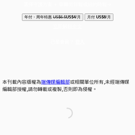
選擇守護方案 + 華爾街日報或紐約時報
年付・周年特惠
US$6.5
US$4
/月
月付
US$8
/月
立即解鎖全文
已是會員？
登入
本刊載內容版權為
端傳媒編輯部
或相關單位所有,未經端傳媒
編輯部授權,請勿轉載或複製,否則即為侵權。