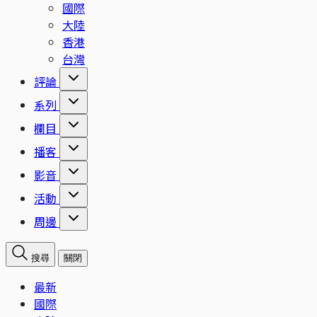
國際
大陸
香港
台灣
評論
系列
欄目
播客
影音
活動
周邊
搜尋
關閉
最新
國際