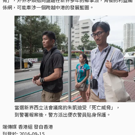
係網，可能牽涉一個跨越中港的發展藍圖。
當選新界西立法會議席的朱凱迪受「死亡威脅」，
到警署報案後，警方派出便衣警員貼身保護。
端傳媒 香港組 發自香港
刊登於:
2016-09-15