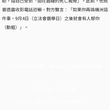
助，指自己受到「迫在眉睫的死亡威脅」。此前，他就
曾透露收到電話恐嚇，對方聲言︰「如果你再搞橫洲這
件事，9月4日（立法會選舉日）之後就會有人郁你
（動粗）」。
端11周年限定優惠，1周1美元，讓思考保持清爽
你的支持，不可或缺
成為會員，閱讀全文，領取專屬權益