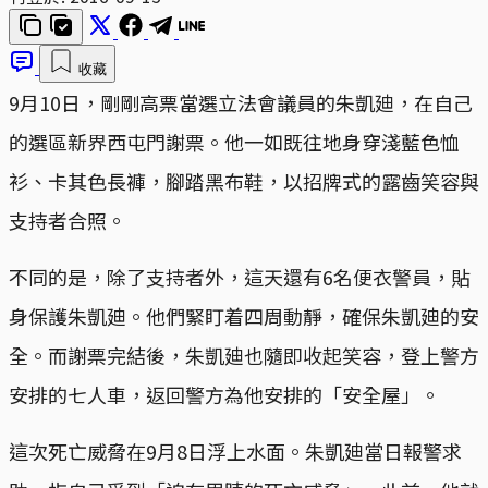
收藏
9月10日，剛剛高票當選立法會議員的朱凱廸，在自己
的選區新界西屯門謝票。他一如既往地身穿淺藍色恤
衫、卡其色長褲，腳踏黑布鞋，以招牌式的露齒笑容與
支持者合照。
不同的是，除了支持者外，這天還有6名便衣警員，貼
身保護朱凱廸。他們緊盯着四周動靜，確保朱凱廸的安
全。而謝票完結後，朱凱廸也隨即收起笑容，登上警方
安排的七人車，返回警方為他安排的「安全屋」。
這次死亡威脅在9月8日浮上水面。朱凱廸當日報警求