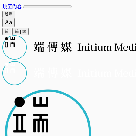
跳至內容
選單
简
简
|
繁