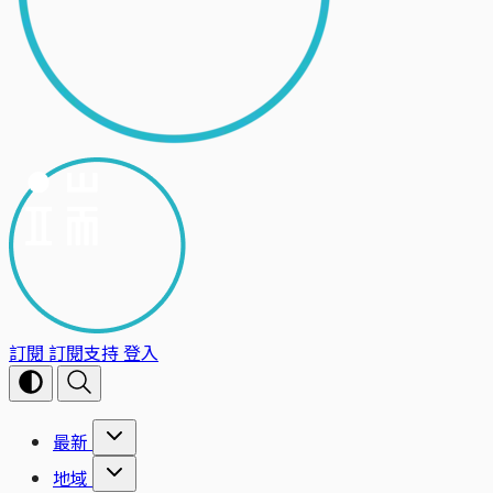
訂閱
訂閱支持
登入
最新
地域