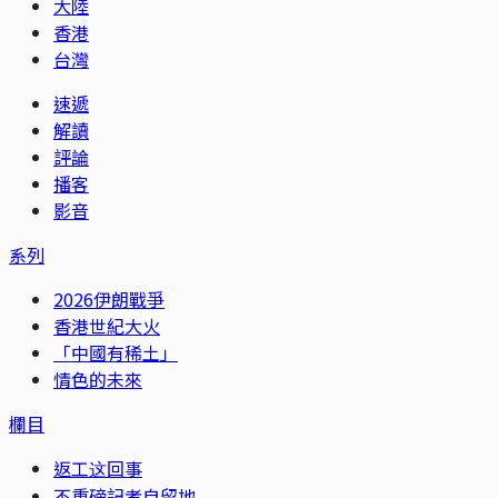
大陸
香港
台灣
速遞
解讀
評論
播客
影音
系列
2026伊朗戰爭
香港世紀大火
「中國有稀土」
情色的未來
欄目
返工这回事
不重磅記者自留地