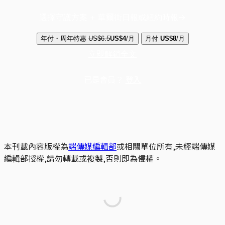
選擇守護方案 + 華爾街日報或紐約時報
年付・周年特惠
US$6.5
US$4
/月
月付
US$8
/月
立即解鎖全文
已是會員？
登入
本刊載內容版權為
端傳媒編輯部
或相關單位所有,未經端傳媒
編輯部授權,請勿轉載或複製,否則即為侵權。