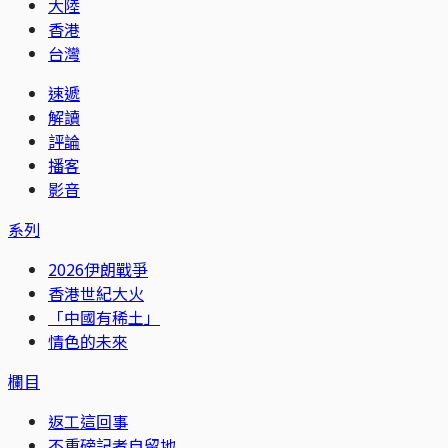
大陸
香港
台灣
速遞
解讀
評論
播客
影音
系列
2026伊朗戰爭
香港世紀大火
「中國有稀土」
情色的未來
欄目
返工這回事
不重磅記者自留地