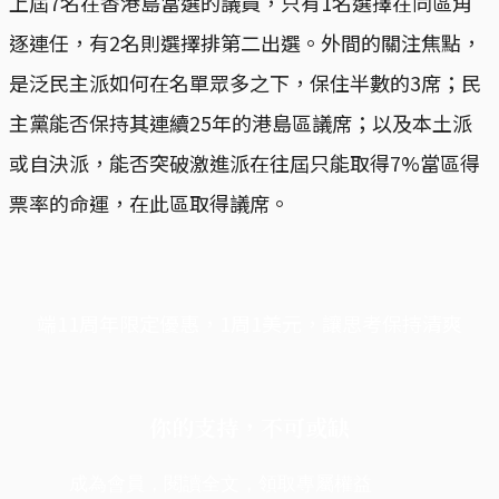
上屆7名在香港島當選的議員，只有1名選擇在同區角
逐連任，有2名則選擇排第二出選。外間的關注焦點，
是泛民主派如何在名單眾多之下，保住半數的3席；民
主黨能否保持其連續25年的港島區議席；以及本土派
或自決派，能否突破激進派在往屆只能取得7%當區得
票率的命運，在此區取得議席。
端11周年限定優惠，1周1美元，讓思考保持清爽
你的支持，不可或缺
成為會員，閱讀全文，領取專屬權益