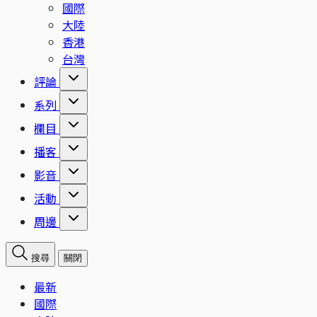
國際
大陸
香港
台灣
評論
系列
欄目
播客
影音
活動
周邊
搜尋
關閉
最新
國際