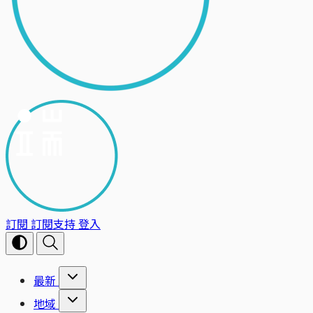
訂閱
訂閱支持
登入
最新
地域