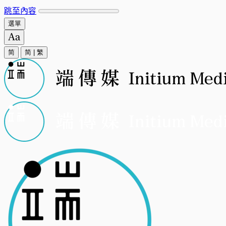
跳至內容
選單
简
简
|
繁